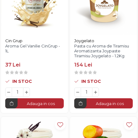
Cin Grup
Joygelato
Aroma Gel Vanilie CinGrup -
Pasta cu Aroma de Tiramisu
1L
Aromatizanta Joypaste
Tiramisu Joygelato - 1.2Kg
37 Lei
154 Lei
IN STOC
IN STOC
Adauga in cos
Adauga in cos