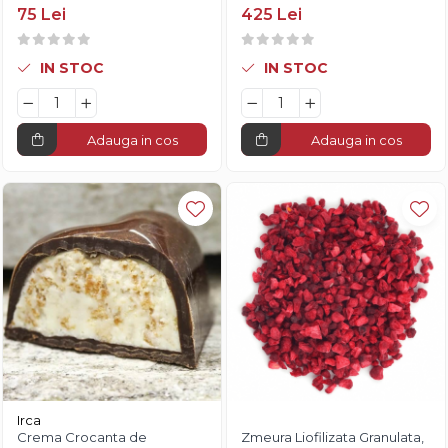
75 Lei
425 Lei
IN STOC
IN STOC
Adauga in cos
Adauga in cos
Irca
Crema Crocanta de
Zmeura Liofilizata Granulata,