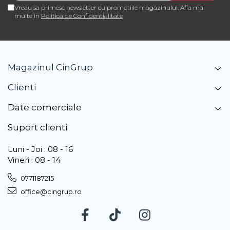
Vreau sa primesc newsletter cu promotiile magazinului. Afla mai
multe in
Politica de Confidentialitate
Magazinul CinGrup
Clienti
Date comerciale
Suport clienti
Luni - Joi : 08 - 16
Vineri : 08 - 14
0771187215
office@cingrup.ro