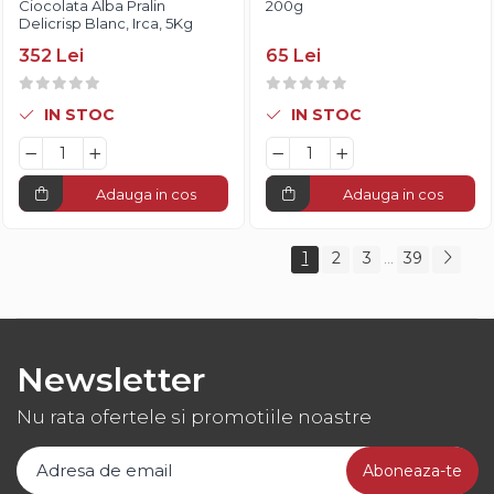
Ciocolata Alba Pralin
200g
Delicrisp Blanc, Irca, 5Kg
352 Lei
65 Lei
IN STOC
IN STOC
Adauga in cos
Adauga in cos
1
2
3
39
...
Newsletter
Nu rata ofertele si promotiile noastre