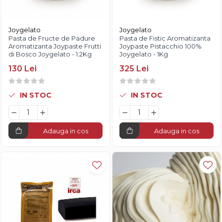
Diverse
Joygelato
Joygelato
Pasta de Fructe de Padure
Pasta de Fistic Aromatizanta
Aromatizanta Joypaste Frutti
Joypaste Pistacchio 100%
di Bosco Joygelato - 1.2Kg
Joygelato - 1Kg
130 Lei
325 Lei
IN STOC
IN STOC
Adauga in cos
Adauga in cos