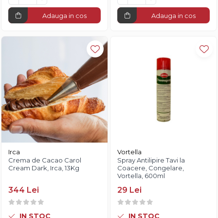
Adauga in cos
Adauga in cos
Irca
Vortella
Crema de Cacao Carol
Spray Antilipire Tavi la
Cream Dark, Irca, 13Kg
Coacere, Congelare,
Vortella, 600ml
344 Lei
29 Lei
IN STOC
IN STOC