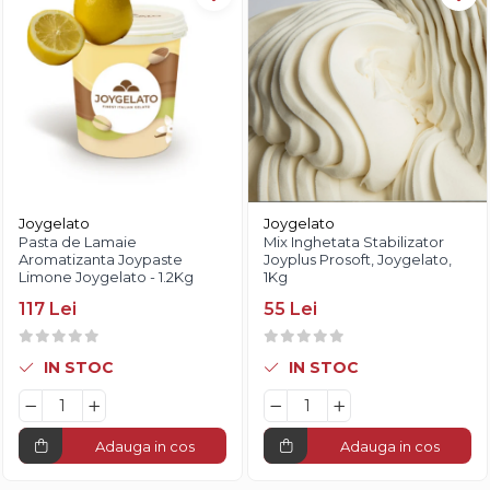
Joygelato
Joygelato
Pasta de Lamaie
Mix Inghetata Stabilizator
Aromatizanta Joypaste
Joyplus Prosoft, Joygelato,
Limone Joygelato - 1.2Kg
1Kg
117 Lei
55 Lei
IN STOC
IN STOC
Adauga in cos
Adauga in cos