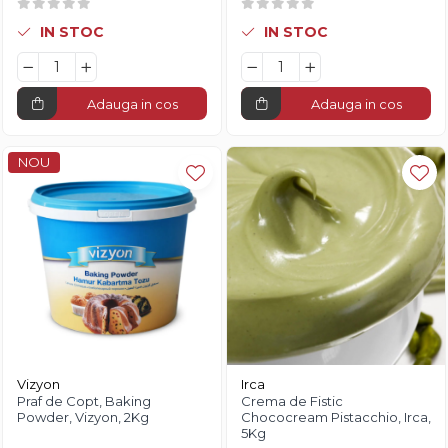
IN STOC
IN STOC
Adauga in cos
Adauga in cos
NOU
Vizyon
Irca
Praf de Copt, Baking
Crema de Fistic
Powder, Vizyon, 2Kg
Chococream Pistacchio, Irca,
5Kg