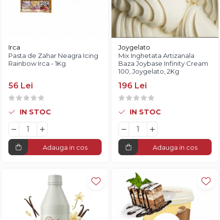
Irca
Joygelato
Pasta de Zahar Neagra Icing
Mix Inghetata Artizanala
Rainbow Irca - 1Kg
Baza Joybase Infinity Cream
100, Joygelato, 2Kg
56 Lei
196 Lei
IN STOC
IN STOC
Adauga in cos
Adauga in cos