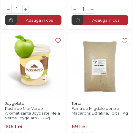
Adauga in cos
Adauga in cos
Joygelato
Torta
Pasta de Mar Verde
Faina de Migdale pentru
Aromatizanta Joypaste Mela
Macarons Extrafina, Torta, 1Kg
Verde Joygelato - 1.2Kg
106 Lei
69 Lei