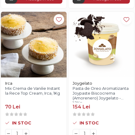
Irca
Joygelato
Mix Crema de Vanilie Instant
Pasta de Oreo Aromatizanta
la Rece Top Cream, Irca, 1Kg
Joypaste Biscocrema
(Amorenero) Joygelato -
1.2Kg
70 Lei
154 Lei
IN STOC
IN STOC