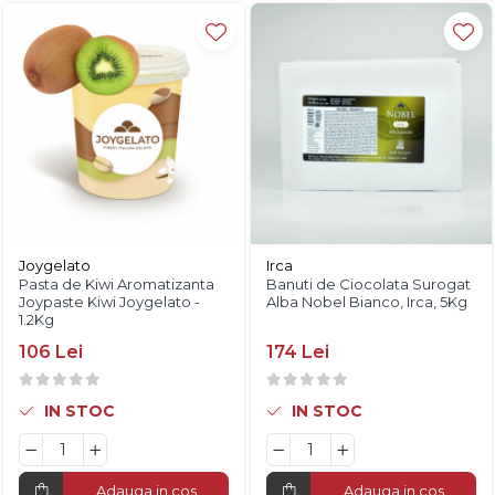
Joygelato
Irca
Pasta de Kiwi Aromatizanta
Banuti de Ciocolata Surogat
Joypaste Kiwi Joygelato -
Alba Nobel Bianco, Irca, 5Kg
1.2Kg
106 Lei
174 Lei
IN STOC
IN STOC
Adauga in cos
Adauga in cos