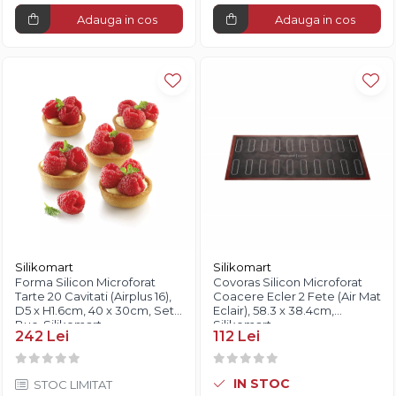
Adauga in cos
Adauga in cos
Silikomart
Silikomart
Forma Silicon Microforat
Covoras Silicon Microforat
Tarte 20 Cavitati (Airplus 16),
Coacere Ecler 2 Fete (Air Mat
D5 x H1.6cm, 40 x 30cm, Set 2
Eclair), 58.3 x 38.4cm,
Buc, Silikomart
Silikomart
242 Lei
112 Lei
IN STOC
STOC LIMITAT