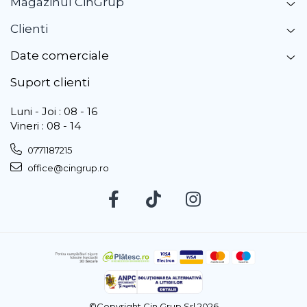
Magazinul CinGrup
Clienti
Date comerciale
Suport clienti
Luni - Joi : 08 - 16
Vineri : 08 - 14
0771187215
office@cingrup.ro
©Copyright Cin Grup Srl 2026