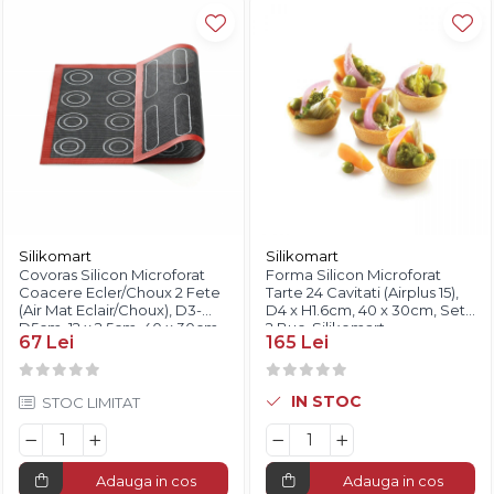
Diverse
Silikomart
Silikomart
Covoras Silicon Microforat
Forma Silicon Microforat
Coacere Ecler/Choux 2 Fete
Tarte 24 Cavitati (Airplus 15),
(Air Mat Eclair/Choux), D3-
D4 x H1.6cm, 40 x 30cm, Set
D5cm, 12 x 2.5cm, 40 x 30cm,
2 Buc, Silikomart
67 Lei
165 Lei
Silikomart
IN STOC
STOC LIMITAT
Adauga in cos
Adauga in cos