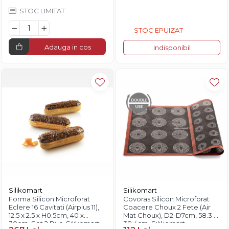
STOC LIMITAT
STOC EPUIZAT
Adauga in cos
Indisponibil
Silikomart
Silikomart
Forma Silicon Microforat
Covoras Silicon Microforat
Eclere 16 Cavitati (Airplus 11),
Coacere Choux 2 Fete (Air
12.5 x 2.5 x H0.5cm, 40 x
Mat Choux), D2-D7cm, 58.3 x
30cm, Set 2 Buc, Silikomart
38.4cm, Silikomart