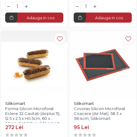
Adauga in cos
Adauga in cos
Silikomart
Silikomart
Forma Silicon Microforat
Covoras Silicon Microforat
Eclere 32 Cavitati (Airplus 11),
Coacere (Air Mat), 58.3 x
12.5 x 2.5 x H0.5cm, 60 x
38.4cm, Silikomart
40cm, Set 2 Buc, Silikomart
272 Lei
95 Lei