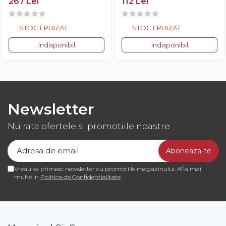
267 Lei
112 Lei
STOC EPUIZAT
STOC EPUIZAT
Indisponibil
Indisponibil
Newsletter
Nu rata ofertele si promotiile noastre
Vreau sa primesc newsletter cu promotiile magazinului. Afla mai
multe in
Politica de Confidentialitate