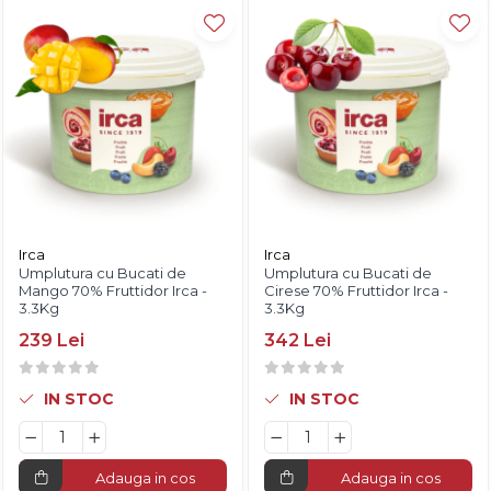
Diverse
Irca
Irca
Umplutura cu Bucati de
Umplutura cu Bucati de
Mango 70% Fruttidor Irca -
Cirese 70% Fruttidor Irca -
3.3Kg
3.3Kg
239 Lei
342 Lei
IN STOC
IN STOC
Adauga in cos
Adauga in cos