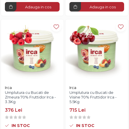
Adauga in cos
Adauga in cos
Irca
Irca
Umplutura cu Bucati de
Umplutura cu Bucati de
Zmeura 70% Fruttidor Irca -
Visine 70% Fruttidor Irca -
3.3Kg
5.5Kg
376 Lei
715 Lei
IN STOC
IN STOC