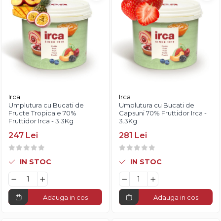
Fistic
Creme Tartinabile
Bastonase Lemn
Alune de Padure
Creme de Fructe
Gratare
Arahide
Umpluturi de Fructe
Ustensile - Diverse
Fructe Liofilizate
Fructe Confiate
Compot si Cocktail
Arome
Aroma Vanilie
Irca
Irca
Umplutura cu Bucati de
Umplutura cu Bucati de
Aroma Rom
Fructe Tropicale 70%
Capsuni 70% Fruttidor Irca -
Aroma Lamaie
Fruttidor Irca - 3.3Kg
3.3Kg
Zahar
247 Lei
281 Lei
Isomalt
IN STOC
IN STOC
Crocant / Crumble
Lapte Condensat
Topping
Adauga in cos
Adauga in cos
Spray Antilipire Tavi