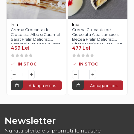
Irca
Irca
Crema Crocanta de
Crema Crocanta de
Ciocolata Alba si Caramel
Ciocolata Alba Lamaie si
Sarat Pralin Delicrisp
Bezea Pralin Delicrisp
Caramel Fleur de Sel, Irca,
Citron Meringue, Irca, 5Kg
459 Lei
477 Lei
5Kg
IN STOC
IN STOC
Adauga in cos
Adauga in cos
Newsletter
Nu rata ofertele si promotiile noastre