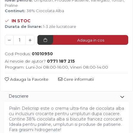
Ideal pentru:
Umpluturi, Produse Patiserie, Variegato, Torturi,
Diverse
Praline
Continut:
38% Ciocolata Alba
IN STOC
Durata de livrare:
1-3 zile lucratoare
Adauga in cos
Cod Produs:
01010950
Ai nevoie de ajutor?
0771 187 215
Program: Luni-Joi 08:00-16:00, Vineri 08:00-14:00
Adauga la Favorite
Cere informatii
Descriere
Pralin Delicrisp este o crema ultra-fina de ciocolata alba
cu incluziuni crocante pentru umpluturi dupa coacere.
Contine 38% ciocolata alba si biscuite francez corocant.
Ideala pentru praline, umpluturi si produse de patiserie.
Fara grasimi hidrogenate!