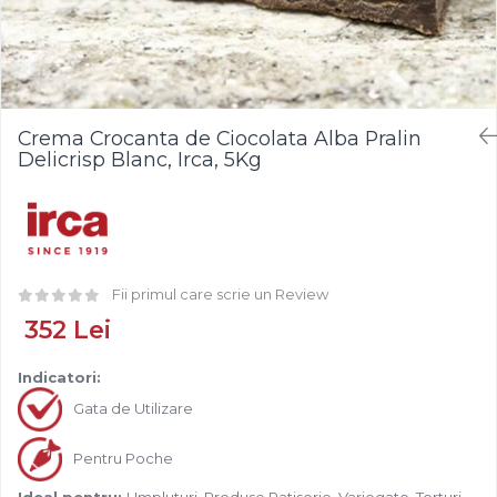
Fistic
Creme Tartinabile
Bastonase Lemn
Alune de Padure
Creme de Fructe
Gratare
Arahide
Umpluturi de Fructe
Ustensile - Diverse
Fructe Liofilizate
Fructe Confiate
Crema Crocanta de Ciocolata Alba Pralin
Compot si Cocktail
Delicrisp Blanc, Irca, 5Kg
Arome
Aroma Vanilie
Aroma Rom
Aroma Lamaie
Fii primul care scrie un Review
Zahar
352 Lei
Isomalt
Crocant / Crumble
Indicatori:
Lapte Condensat
Gata de Utilizare
Topping
Pentru Poche
Spray Antilipire Tavi