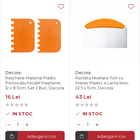
Diverse
Decora
Decora
Raschete Material Plastic
Racleta Nivelare Tort cu
Portocaliu Model Pieptene,
Maner Plastic si Lama Inox,
12 x 8.3cm, Set 2 Buc, Decora
22.5 x 11cm, Decora
16 Lei
43 Lei
IN STOC
IN STOC
Adauga in cos
Adauga in cos