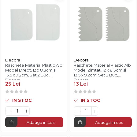
Fistic
Creme Tartinabile
Bastonase Lemn
Alune de Padure
Creme de Fructe
Gratare
Arahide
Umpluturi de Fructe
Ustensile - Diverse
Fructe Liofilizate
Fructe Confiate
Compot si Cocktail
Arome
Aroma Vanilie
Decora
Decora
Raschete Material Plastic Alb
Raschete Material Plastic Alb
Aroma Rom
Model Drept, 12 x 8.3cm si
Model Zimtat, 12 x 8.3cm si
Aroma Lamaie
13.5 x 9.2cm, Set 2 Buc,
13.5 x 9.2cm, Set 2 Buc,
Decora
Decora
Zahar
25 Lei
13 Lei
Isomalt
IN STOC
IN STOC
Crocant / Crumble
Lapte Condensat
Topping
Adauga in cos
Adauga in cos
Spray Antilipire Tavi