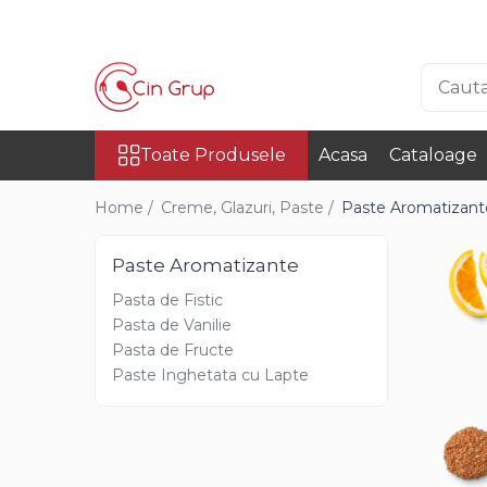
Toate Produsele
Ciocolata
Toate Produsele
Acasa
Cataloage
Ciocolata Veritabila
Ciocolata Surogat
Home /
Creme, Glazuri, Paste /
Paste Aromatizant
Ciocolata Termostabila
Paste Aromatizante
Ciocolata Decor
Pasta de Fistic
Ciocolata Irca
Pasta de Vanilie
Pasta de Fructe
Materii Prime
Paste Inghetata cu Lapte
Cacao
Cacao Irca
Cacao DeZaan
Cacao Gerkens