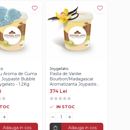
to
Joygelato
cu Aroma de Guma
Pasta de Vanilie
a Joypaste Bubble
Bourbon/Madagascar
ygelato - 1.2Kg
Aromatizanta Joypaste
Vaniglia
i
374 Lei
Madagascar/Bourbon
Joygelato - 1.2Kg
STOC
IN STOC
Adauga in cos
Adauga in cos