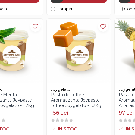
ara
Compara
Comp
to
Joygelato
Joygela
e Menta
Pasta de Toffee
Pasta 
zanta Joypaste
Aromatizanta Joypaste
Aromati
oygelato - 1.2Kg
Toffee Joygelato - 1.2Kg
Ananas 
156 Lei
97 Lei
STOC
IN STOC
IN 