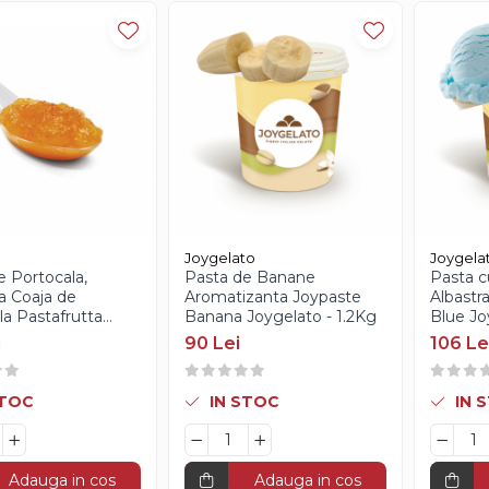
Joygelato
Joygela
e Portocala,
Pasta de Banane
Pasta 
a Coaja de
Aromatizanta Joypaste
Albastr
la Pastafrutta
Banana Joygelato - 1.2Kg
Blue Jo
 Cesarin, 3Kg
i
90 Lei
106 Le
STOC
IN STOC
IN 
Adauga in cos
Adauga in cos