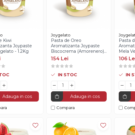
to
Joygelato
Joygela
e Kiwi
Pasta de Oreo
Pasta d
zanta Joypaste
Aromatizanta Joypaste
Aromati
gelato - 1.2Kg
Biscocrema (Amorenero)
Mela Ve
Joygelato - 1.2Kg
1.2Kg
i
154 Lei
106 Le
STOC
IN STOC
IN 
Adauga in cos
Adauga in cos
ara
Compara
Comp