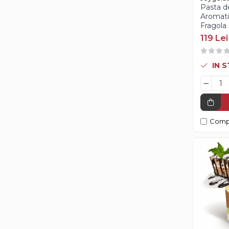
Pasta d
Aroma Rom
Aromati
Fragola 
Aroma Lamaie
119 Lei
Zahar
Isomalt
IN 
Crocant / Crumble
Lapte Condensat
Topping
Spray Antilipire Tavi
Comp
Diverse
Creme, Glazuri, Paste
Creme Umpluturi
Creme inainte Coacere
Creme dupa Coacere
Creme Crocante