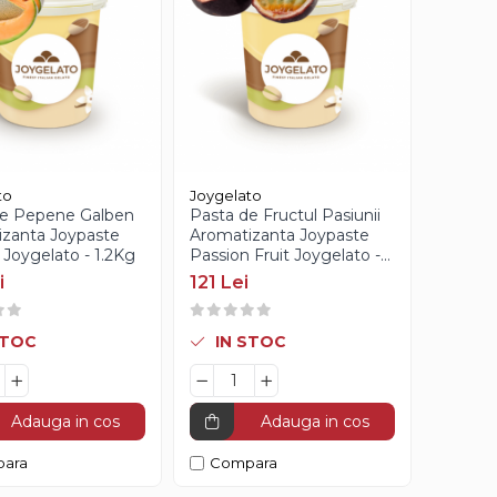
to
Joygelato
de Pepene Galben
Pasta de Fructul Pasiunii
zanta Joypaste
Aromatizanta Joypaste
Joygelato - 1.2Kg
Passion Fruit Joygelato -
1.2Kg
i
121 Lei
STOC
IN STOC
Adauga in cos
Adauga in cos
ara
Compara