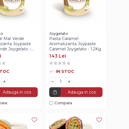
to
Joygelato
e Mar Verde
Pasta Caramel
zanta Joypaste
Aromatizanta Joypaste
rde Joygelato -
Caramel Joygelato - 1.2Kg
i
143 Lei
STOC
IN STOC
Adauga in cos
Adauga in cos
ara
Compara