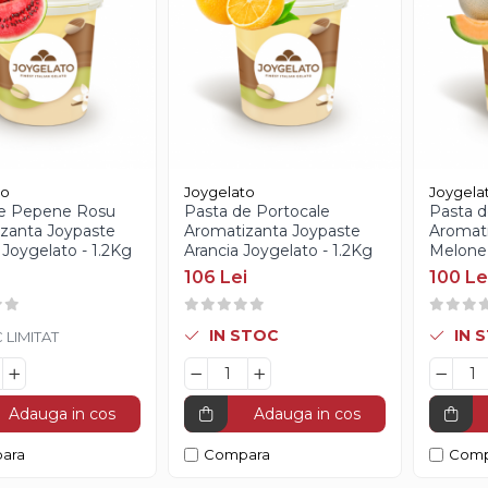
to
Joygelato
Joygela
de Pepene Rosu
Pasta de Portocale
Pasta 
zanta Joypaste
Aromatizanta Joypaste
Aromati
 Joygelato - 1.2Kg
Arancia Joygelato - 1.2Kg
Melone 
106 Lei
100 Le
IN STOC
IN 
 LIMITAT
Adauga in cos
Adauga in cos
ara
Compara
Comp