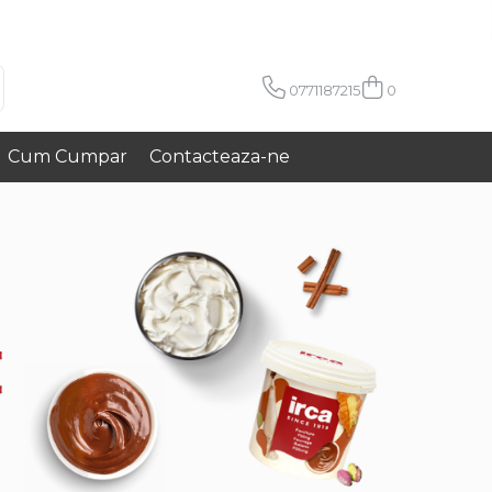
0771187215
0
Cum Cumpar
Contacteaza-ne