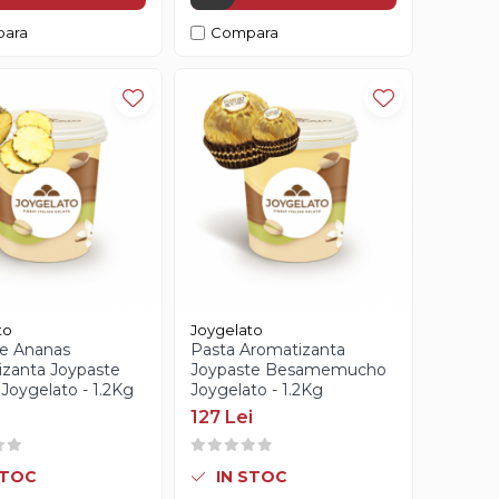
ara
Compara
to
Joygelato
de Ananas
Pasta Aromatizanta
zanta Joypaste
Joypaste Besamemucho
Joygelato - 1.2Kg
Joygelato - 1.2Kg
127 Lei
STOC
IN STOC