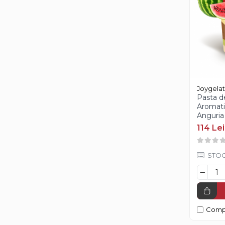
Umplutura Cozonac
Margarina
Pasta de Zahar, Icing
Icing Rainbow Irca
Joygela
Icing Pop Modecor
Pasta 
Icing / Pasta Modelatoare
Aromati
Anguria
114 Lei
Coloranti Alimentari
Coloranti Gel Hidrosolubili
STOC
Coloranti Pasta Liposolubili
Coloranti Pudra Liposolubili
Coloranti Pudra Perlati
Coloranti Pudra Pastelati
Comp
Coloranti Spray