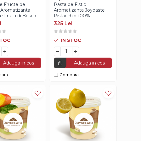
e Fructe de
Pasta de Fistic
 Aromatizanta
Aromatizanta Joypaste
e Frutti di Bosco
Pistacchio 100%
to - 1.2Kg
Joygelato - 1Kg
i
325 Lei
STOC
IN STOC
Adauga in cos
Adauga in cos
ara
Compara