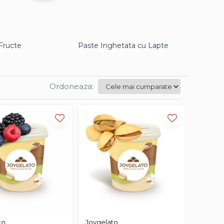
Fructe
Paste Inghetata cu Lapte
Ordoneaza:
to
Joygelato