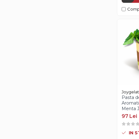
Flori din Pasta de Zahar
Comp
Foite Aur si Argint
Forme Silicon
Forme Silicon Fructe
Forme Silicon Monoportii si
Mignon
Forme Silicon Torturi, Cozonac,
Chec
Forme Silicon Decor
Forme Silicon Microforate
Joygela
Forme Silicon Sfere 3D
Pasta d
Aromati
Forme Silicon Tarte
Menta J
Forme Silicon Inghetata
97 Lei
Covorase si Tavi Silicon
IN 