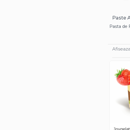
Cacao Barry Callebaut
Ciocolata Calda
Paste 
Unt de Cacao
Pasta de F
Mixuri Pudra
Mixuri Pudra Crema Vanilie
Mixuri Pudra Cofetarie
Afiseaza
Mixuri Pudra Inghetata
Mixuri Pudra Mousse
Fructe
Fistic
Alune de Padure
Arahide
Fructe Liofilizate
Fructe Confiate
Compot si Cocktail
Arome
Joygela
Aroma Vanilie