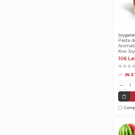
Pasta de Fructe
Pasta Inghetata cu Lapte
Variegato Ciocolata
Variegato Fructe
Joygela
Baze si Mixuri Inghetata
Pasta d
Aromati
Topping
Kiwi Joy
106 Le
Forme Silicon Inghetata
Bastonase Lemn
IN 
Coji de Tarte
Panificatie
Drojdie
Comp
Maia
Amelioratori
Premixuri Panificatie