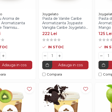
to
Joygelato
Joygela
u Aroma de
Pasta de Vanilie Caribe
Pasta 
u Aromatizanta
Aromatizanta Joypaste
Aromati
e Tiramisu
Vaniglia Caribe Joygelato -
Mango J
o - 1.2Kg
1.2Kg
i
222 Lei
125 Le
STOC
IN STOC
IN 
Adauga in cos
Adauga in cos
ara
Compara
Comp