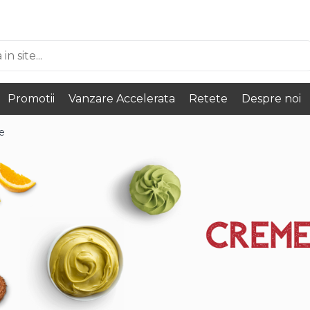
Promotii
Vanzare Accelerata
Retete
Despre noi
e