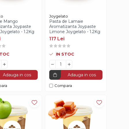
to
Joygelato
de Mango
Pasta de Lamaie
zanta Joypaste
Aromatizanta Joypaste
oygelato - 1.2Kg
Limone Joygelato - 1.2Kg
i
117 Lei
STOC
IN STOC
Adauga in cos
Adauga in cos
ara
Compara