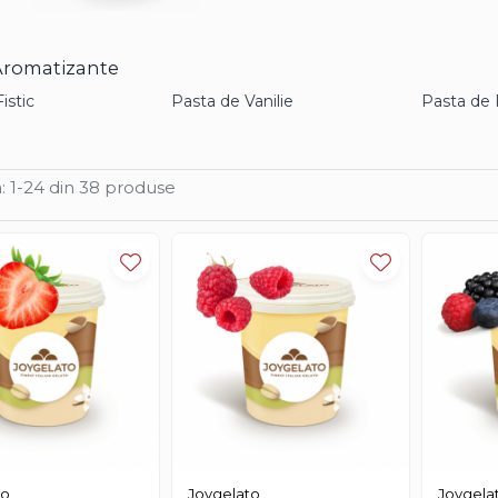
Aromatizante
istic
Pasta de Vanilie
Pasta de 
:
1-
24
din
38
produse
to
Joygelato
Joygela