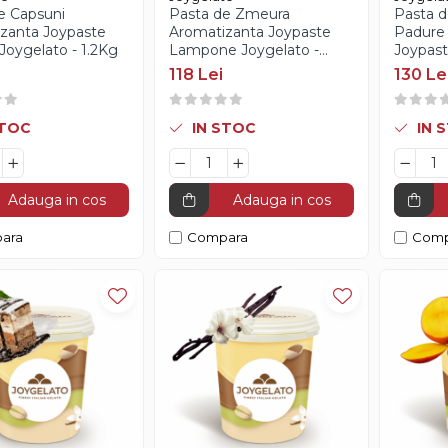
e Capsuni
Pasta de Zmeura
Pasta d
zanta Joypaste
Aromatizanta Joypaste
Padure
Joygelato - 1.2Kg
Lampone Joygelato -
Joypast
1.2Kg
Joygela
118 Lei
130 Le
STOC
IN STOC
IN 
Adauga in cos
Adauga in cos
ara
Compara
Comp