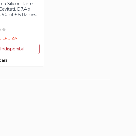
ma Silicon Tarte
Cavitati, D7.4 x
, 90ml + 6 Rame
rate D8 x H2cm,
art
 EPUIZAT
Indisponibil
ara