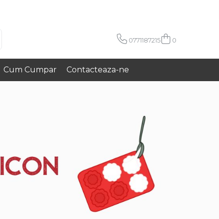
0771187215
0
Cum Cumpar
Contacteaza-ne