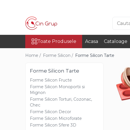
Toate Produsele
Ciocolata
Toate Produsele
Acasa
Cataloage
Ciocolata Veritabila
Ciocolata Surogat
Home /
Forme Silicon /
Forme Silicon Tarte
Ciocolata Termostabila
Forme Silicon Tarte
Ciocolata Decor
Forme Silicon Fructe
Ciocolata Irca
Forme Silicon Monoportii si
Mignon
Materii Prime
Forme Silicon Torturi, Cozonac,
Cacao
Chec
Forme Silicon Decor
Cacao Irca
Forme Silicon Microforate
Cacao DeZaan
Forme Silicon Sfere 3D
Cacao Gerkens