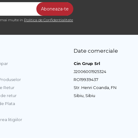
a mai multe in
Politica de Confidentialitate
Date comerciale
par
Cin Grup Srl
J2006001925324
 Produselor
RO19939437
de Retur
Str. Henri Coanda, FN
de retur
Sibiu, Sibiu
e Plata
ea litigiilor