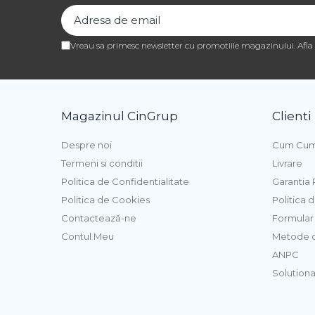
Umplutura Cozonac
Vreau sa primesc newsletter cu promotiile magazinului. Afl
Margarina
Pasta de Zahar, Icing
Icing Rainbow Irca
Magazinul CinGrup
Clienti
Icing Pop Modecor
Despre noi
Cum Cum
Icing / Pasta Modelatoare
Termeni si conditii
Livrare
Politica de Confidentialitate
Garantia
Coloranti Alimentari
Politica de Cookies
Politica 
Coloranti Gel Hidrosolubili
Contactează-ne
Formular 
Coloranti Pasta Liposolubili
Contul Meu
Metode d
Coloranti Pudra Liposolubili
ANPC
Coloranti Pudra Perlati
Solutionar
Coloranti Pudra Pastelati
Coloranti Spray