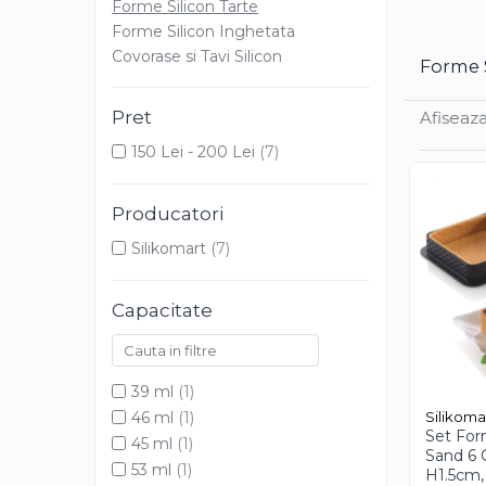
Forme Silicon Tarte
Cacao Barry Callebaut
Forme Silicon Inghetata
Ciocolata Calda
Covorase si Tavi Silicon
Forme S
Unt de Cacao
Mixuri Pudra
Pret
Afiseaza
Mixuri Pudra Crema Vanilie
150 Lei - 200 Lei
(7)
Mixuri Pudra Cofetarie
Mixuri Pudra Inghetata
Producatori
Mixuri Pudra Mousse
Fructe
Silikomart
(7)
Fistic
Capacitate
Alune de Padure
Arahide
Fructe Liofilizate
39 ml
(1)
Fructe Confiate
Silikoma
46 ml
(1)
Compot si Cocktail
Set For
45 ml
(1)
Arome
Sand 6 C
53 ml
(1)
H1.5cm,
Aroma Vanilie