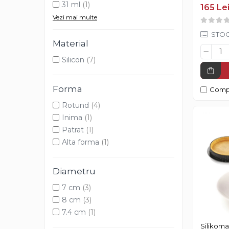
Microfo
31 ml
(1)
165 Le
Aroma Rom
Silikoma
Vezi mai multe
Aroma Lamaie
STOC
Zahar
Material
Isomalt
Silicon
(7)
Crocant / Crumble
Lapte Condensat
Forma
Comp
Topping
Rotund
(4)
Inima
(1)
Spray Antilipire Tavi
Patrat
(1)
Diverse
Alta forma
(1)
Creme, Glazuri, Paste
Diametru
Creme Umpluturi
7 cm
(3)
Creme inainte Coacere
8 cm
(3)
Creme dupa Coacere
7.4 cm
(1)
Creme Crocante
Silikoma