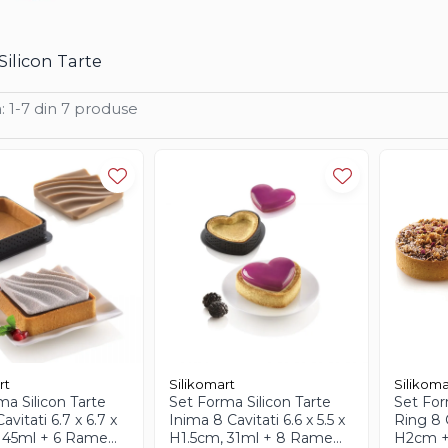
ilicon Tarte
:
1-
7
din
7
produse
rt
Silikomart
Silikoma
ma Silicon Tarte
Set Forma Silicon Tarte
Set For
avitati 6.7 x 6.7 x
Inima 8 Cavitati 6.6 x 5.5 x
Ring 8 
 45ml + 6 Rame
H1.5cm, 31ml + 8 Rame
H2cm +