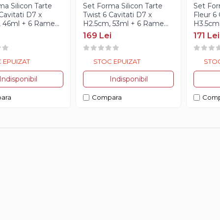
ma Silicon Tarte
Set Forma Silicon Tarte
Set For
Cavitati D7 x
Twist 6 Cavitati D7 x
Fleur 6 
 46ml + 6 Rame
H2.5cm, 53ml + 6 Rame
H3.5cm
rate D8 x H2cm,
Microforate D8 x H2cm,
Microfo
i
169 Lei
171 Lei
rt
Silikomart
Silikom
 EPUIZAT
STOC EPUIZAT
STOC
Indisponibil
Indisponibil
ara
Compara
Comp