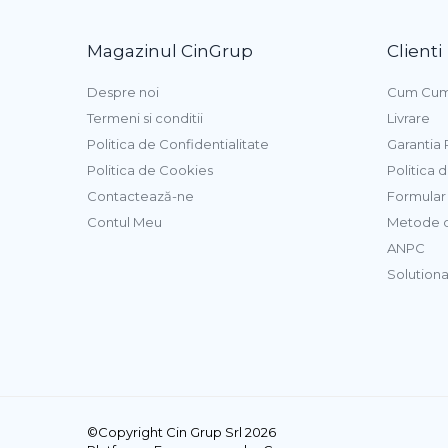
Aroma Rom
Magazinul CinGrup
Clienti
Aroma Lamaie
Zahar
Despre noi
Cum Cum
Isomalt
Termeni si conditii
Livrare
Crocant / Crumble
Politica de Confidentialitate
Garantia
Lapte Condensat
Politica de Cookies
Politica 
Contactează-ne
Formular 
Topping
Contul Meu
Metode d
Spray Antilipire Tavi
ANPC
Diverse
Solutionar
Creme, Glazuri, Paste
Creme Umpluturi
Creme inainte Coacere
Creme dupa Coacere
Creme Crocante
©Copyright Cin Grup Srl 2026