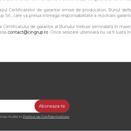
cazul Certificatelor de garanție emise de producători, Bunul defe
p Srl., care va prelua întreaga responsabilitate a rezolvării garanți
sa Certificatului de garanție al Bunului trebuie semnalată în maxi
resa
contact@cingrup.ro
. Orice sesizare ulterioară nu va fi luată î
a mai multe in
Politica de Confidentialitate