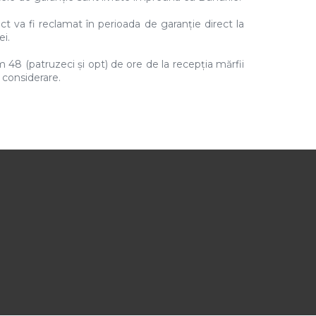
ct va fi reclamat în perioada de garanție direct la
ei.
m 48 (patruzeci și opt) de ore de la recepția mărfii
n considerare.