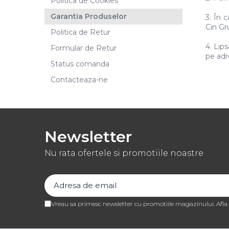
Politica de Cookies
Cacao Barry Callebaut
Garantia Produselor
3. În 
Ciocolata Calda
Cin Gru
Politica de Retur
Unt de Cacao
4. Lip
Mixuri Pudra
Formular de Retur
pe ad
Mixuri Pudra Crema Vanilie
Status comanda
Mixuri Pudra Cofetarie
Contacteaza-ne
Mixuri Pudra Inghetata
Mixuri Pudra Mousse
Fructe
Newsletter
Fistic
Alune de Padure
Nu rata ofertele si promotiile noastre
Arahide
Fructe Liofilizate
Fructe Confiate
Compot si Cocktail
Vreau sa primesc newsletter cu promotiile magazinului. Afl
Arome
Aroma Vanilie