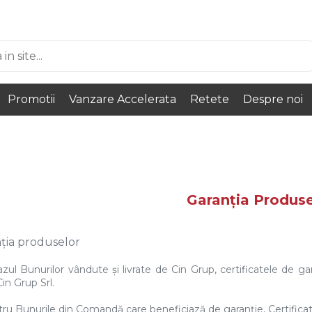
Promotii
Vanzare Accelerata
Retete
Despre noi
Garanția Produse
ția produselor
cazul Bunurilor vândute și livrate de Cin Grup, certificatele de g
in Grup Srl.
tru Bunurile din Comandă care beneficiază de garanție, Certificat