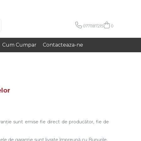
0771187215
0
Cum Cumpar
Contacteaza-ne
lor
aranție sunt emise fie direct de producător, fie de
ele de garanție sunt livrate împreună cu Bunurile.