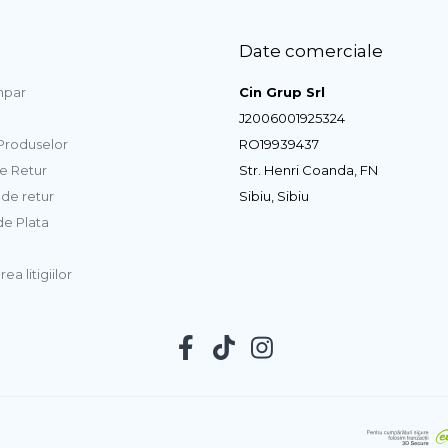
Date comerciale
par
Cin Grup Srl
J2006001925324
 Produselor
RO19939437
de Retur
Str. Henri Coanda, FN
de retur
Sibiu, Sibiu
e Plata
ea litigiilor