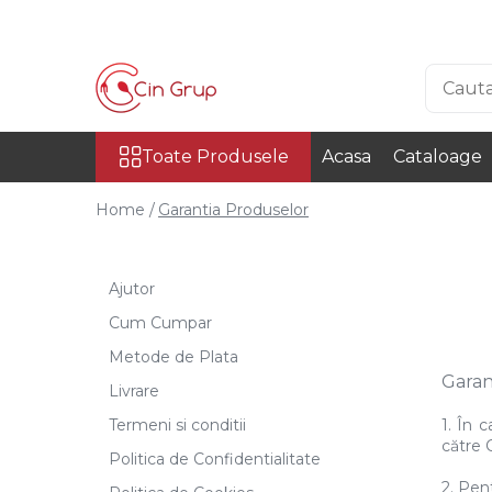
Toate Produsele
Ciocolata
Toate Produsele
Acasa
Cataloage
Ciocolata Veritabila
Ciocolata Surogat
Home /
Garantia Produselor
Ciocolata Termostabila
Ciocolata Decor
Ajutor
Ciocolata Irca
Cum Cumpar
Metode de Plata
Materii Prime
Garan
Cacao
Livrare
Cacao Irca
Termeni si conditii
1. În 
către C
Cacao DeZaan
Politica de Confidentialitate
Cacao Gerkens
2. Pen