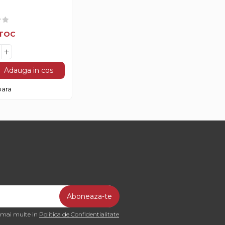
cora
STOC
Adauga in cos
ara
a mai multe in
Politica de Confidentialitate