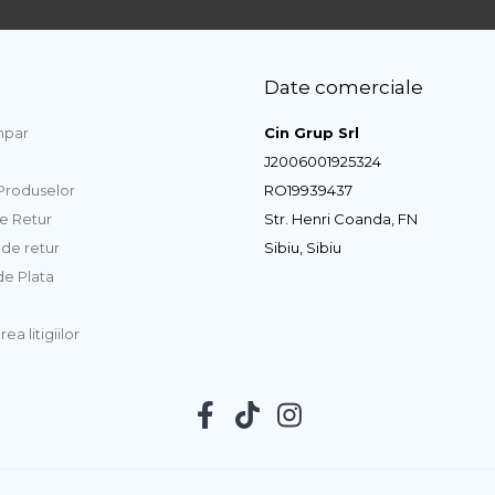
Date comerciale
par
Cin Grup Srl
J2006001925324
 Produselor
RO19939437
de Retur
Str. Henri Coanda, FN
de retur
Sibiu, Sibiu
e Plata
ea litigiilor