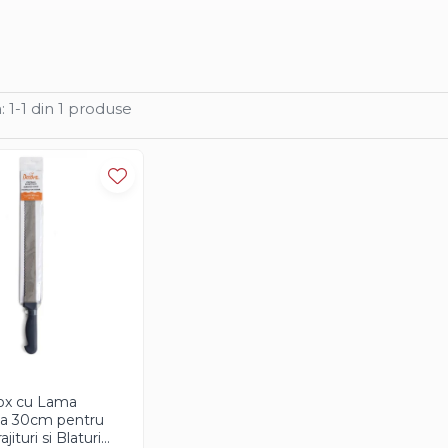
:
1-
1
din
1
produse
nox cu Lama
a 30cm pentru
ajituri si Blaturi