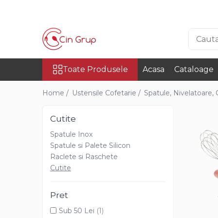
Toate Produsele
Ciocolata
Toate Produsele
Acasa
Cataloage
Ciocolata Veritabila
Ciocolata Surogat
Home /
Ustensile Cofetarie /
Spatule, Nivelatoare, 
Ciocolata Termostabila
Cutite
Ciocolata Decor
Spatule Inox
Ciocolata Irca
Spatule si Palete Silicon
Raclete si Raschete
Materii Prime
Cutite
Cacao
Cacao Irca
Pret
Cacao DeZaan
Sub 50 Lei
(1)
Cacao Gerkens