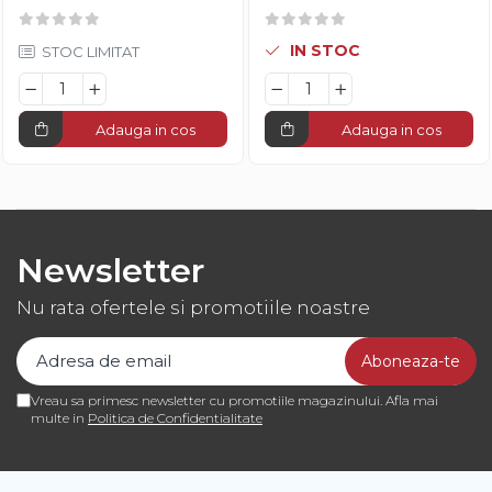
IN STOC
STOC LIMITAT
Adauga in cos
Adauga in cos
Newsletter
Nu rata ofertele si promotiile noastre
Vreau sa primesc newsletter cu promotiile magazinului. Afla mai
multe in
Politica de Confidentialitate