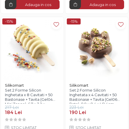
Adauga in cos
Adauga in cos
-15%
-15%
Silikomart
Silikomart
Set 2 Forme Silicon
Set 2 Forme Silicon
Inghetata x 8 Cavitati + 50
Inghetata x 4 Cavitati + 50
Bastonase + Tavita (Gel04
Bastonase + Tavita (Gel06
Mini Tango), 6.7 x 3.2 x
Pata), 8.9 x 8.4 x H2.4cm,
217 Lei
223 Lei
H2.2cm, 36ml, Silikomart
98ml, Silikomart
184 Lei
190 Lei
STOC LIMITAT
STOC LIMITAT