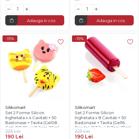
Adauga in cos
Adauga in cos
-15%
-15%
Silikomart
Silikomart
Set 2 Forme Silicon
Set 2 Forme Silicon
Inghetata x 4 Cavitati + 50
Inghetata x 8 Cavitati + 50
Bastonase + Tavita (Gel08
Bastonase + Tavita (Gel16
Cat), D8.85 x H8.2cm, 95ml,
Rondo), D3.2 x H9.7cm, 75ml,
223 Lei
223 Lei
Silikomart
Silikomart
190 Lei
190 Lei