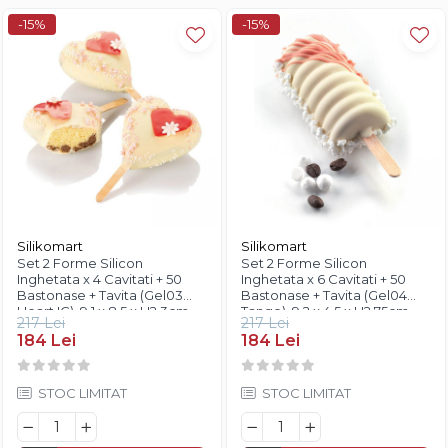
Diverse
-15%
-15%
Silikomart
Silikomart
Set 2 Forme Silicon
Set 2 Forme Silicon
Inghetata x 4 Cavitati + 50
Inghetata x 6 Cavitati + 50
Bastonase + Tavita (Gel03
Bastonase + Tavita (Gel04
Heart IC), 9.1 x 8.5 x H2.3cm,
Tango), 9.2 x 4.5 x H2.75cm,
217 Lei
217 Lei
96ml, Silikomart
90ml, Silikomart
184 Lei
184 Lei
STOC LIMITAT
STOC LIMITAT