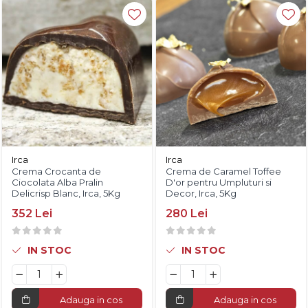
Diverse
Irca
Irca
Crema Crocanta de
Crema de Caramel Toffee
Ciocolata Alba Pralin
D'or pentru Umpluturi si
Delicrisp Blanc, Irca, 5Kg
Decor, Irca, 5Kg
352 Lei
280 Lei
IN STOC
IN STOC
Adauga in cos
Adauga in cos