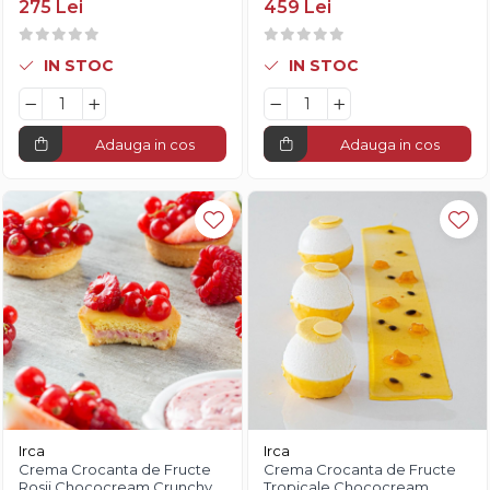
275 Lei
459 Lei
IN STOC
IN STOC
Adauga in cos
Adauga in cos
Irca
Irca
Crema Crocanta de Fructe
Crema Crocanta de Fructe
Rosii Chococream Crunchy
Tropicale Chococream