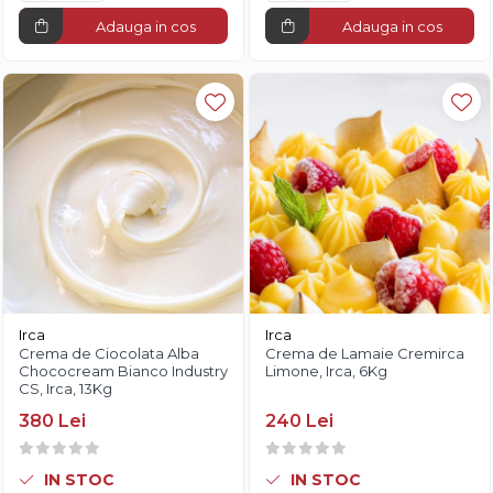
Adauga in cos
Adauga in cos
Irca
Irca
Crema de Ciocolata Alba
Crema de Lamaie Cremirca
Chococream Bianco Industry
Limone, Irca, 6Kg
CS, Irca, 13Kg
380 Lei
240 Lei
IN STOC
IN STOC