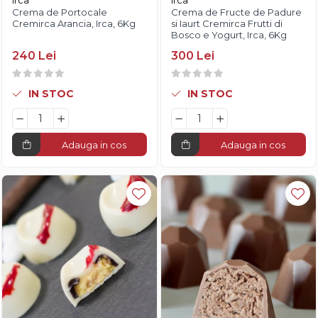
Irca
Irca
Crema de Portocale
Crema de Fructe de Padure
Cremirca Arancia, Irca, 6Kg
si Iaurt Cremirca Frutti di
Bosco e Yogurt, Irca, 6Kg
240 Lei
300 Lei
IN STOC
IN STOC
Adauga in cos
Adauga in cos