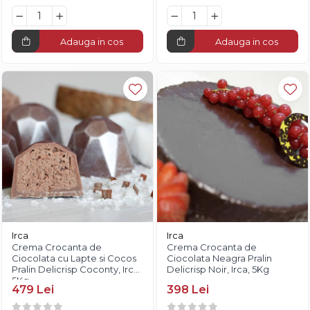
Adauga in cos
Adauga in cos
Irca
Irca
Crema Crocanta de
Crema Crocanta de
Ciocolata cu Lapte si Cocos
Ciocolata Neagra Pralin
Pralin Delicrisp Coconty, Irca,
Delicrisp Noir, Irca, 5Kg
5Kg
479 Lei
398 Lei