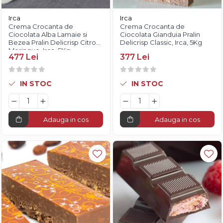
Irca
Irca
Crema Crocanta de
Crema Crocanta de
Ciocolata Alba Lamaie si
Ciocolata Gianduia Pralin
Bezea Pralin Delicrisp Citron
Delicrisp Classic, Irca, 5Kg
Meringue, Irca, 5Kg
477 Lei
377 Lei
IN STOC
IN STOC
Adauga in cos
Adauga in cos