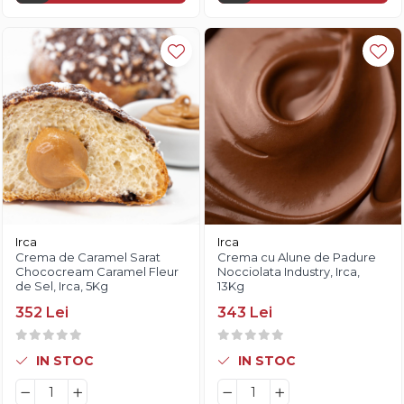
Irca
Irca
Crema de Caramel Sarat
Crema cu Alune de Padure
Chococream Caramel Fleur
Nocciolata Industry, Irca,
de Sel, Irca, 5Kg
13Kg
352 Lei
343 Lei
IN STOC
IN STOC