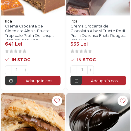
Irca
Irca
Crema Crocanta de
Crema Crocanta de
Ciocolata Alba si Fructe
Ciocolata Alba si Fructe Rosii
Tropicale Pralin Delicrisp
Pralin Delicrisp Fruits Rouges,
Tropical, Irca, 5Kg
Irca, 5Kg
641 Lei
535 Lei
IN STOC
IN STOC
Adauga in cos
Adauga in cos