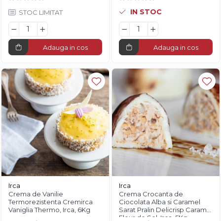
IN STOC
STOC LIMITAT
Adauga in cos
Adauga in cos
Irca
Irca
Crema de Vanilie
Crema Crocanta de
Termorezistenta Cremirca
Ciocolata Alba si Caramel
Vaniglia Thermo, Irca, 6Kg
Sarat Pralin Delicrisp Caramel
Fleur de Sel, Irca, 5Kg