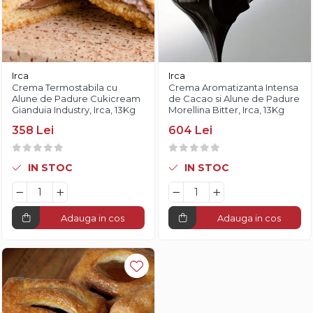
Irca
Irca
Crema Termostabila cu
Crema Aromatizanta Intensa
Alune de Padure Cukicream
de Cacao si Alune de Padure
Gianduia Industry, Irca, 13Kg
Morellina Bitter, Irca, 13Kg
358 Lei
604 Lei
IN STOC
IN STOC
Adauga in cos
Adauga in cos