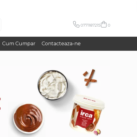
0771187215
0
Cum Cumpar
Contacteaza-ne