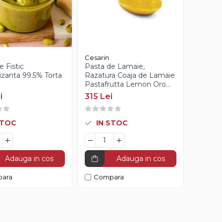
Cesarin
e Fistic
Pasta de Lamaie,
zanta 99.5% Torta
Razatura Coaja de Lamaie
Pastafrutta Lemon Oro
(Premium), Cesarin, 3Kg
i
315 Lei
STOC
IN STOC
Adauga in cos
Adauga in cos
ara
Compara