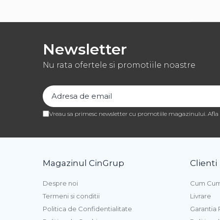
Pe baza de Alcool
Pe baza de Unt de Cacao
Coloranti Glitter
Newsletter
Carioci Alimentare
Nu rata ofertele si promotiile noastre
Decoruri
Foi Imprimanta Alimentara
Foi Amidon
Foi Pasta de Zahar
Vreau sa primesc newsletter cu promotiile magazinului. Afl
Foi Vafa
Perle, Bilute si Sprinkles
Perle din Zahar
Magazinul CinGrup
Clienti
Perle din Ciocolata
Sprinkles
Despre noi
Cum Cum
Decoruri din Ciocolata
Termeni si conditii
Livrare
Decoruri din Zahar
Politica de Confidentialitate
Garantia