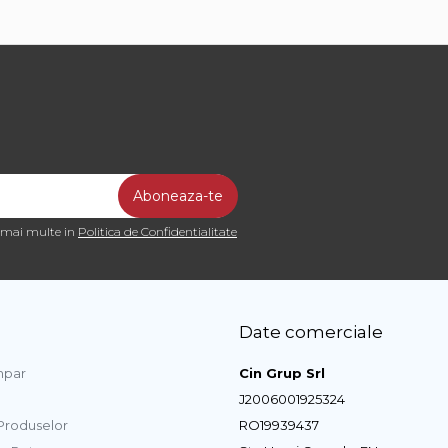
a mai multe in
Politica de Confidentialitate
Date comerciale
par
Cin Grup Srl
J2006001925324
 Produselor
RO19939437