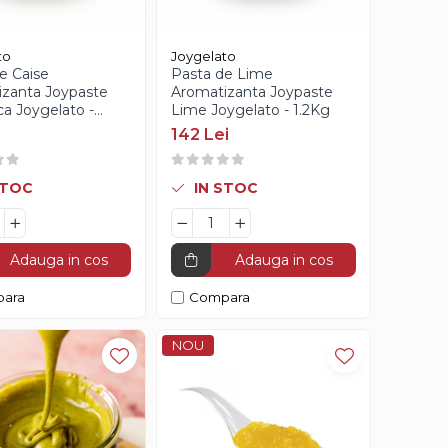
to
Joygelato
e Caise
Pasta de Lime
zanta Joypaste
Aromatizanta Joypaste
ca Joygelato -
Lime Joygelato - 1.2Kg
142 Lei
STOC
IN STOC
Adauga in cos
Adauga in cos
ara
Compara
NOU