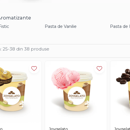
Aromatizante
istic
Pasta de Vanilie
Pasta de 
:
25-
38
din
38
produse
to
Joygelato
Joygela