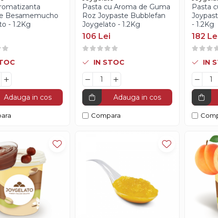
romatizanta
Pasta cu Aroma de Guma
Pasta 
te Besamemucho
Roz Joypaste Bubblefan
Joypast
o - 1.2Kg
Joygelato - 1.2Kg
- 1.2Kg
106 Lei
182 Le
STOC
IN STOC
IN 
Adauga in cos
Adauga in cos
ara
Compara
Comp