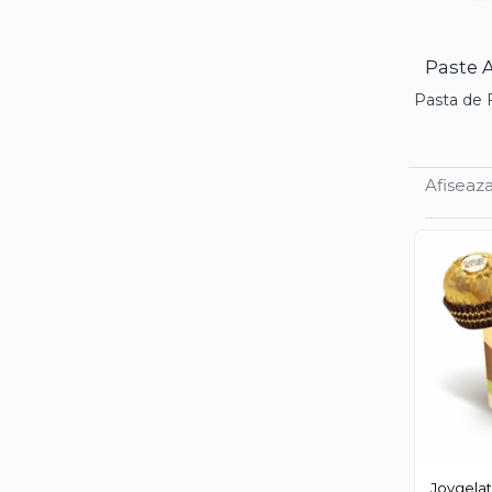
Cacao Barry Callebaut
Ciocolata Calda
Paste 
Unt de Cacao
Pasta de F
Mixuri Pudra
Mixuri Pudra Crema Vanilie
Mixuri Pudra Cofetarie
Afiseaza
Mixuri Pudra Inghetata
Mixuri Pudra Mousse
Fructe
Fistic
Alune de Padure
Arahide
Fructe Liofilizate
Fructe Confiate
Compot si Cocktail
Arome
Joygela
Aroma Vanilie