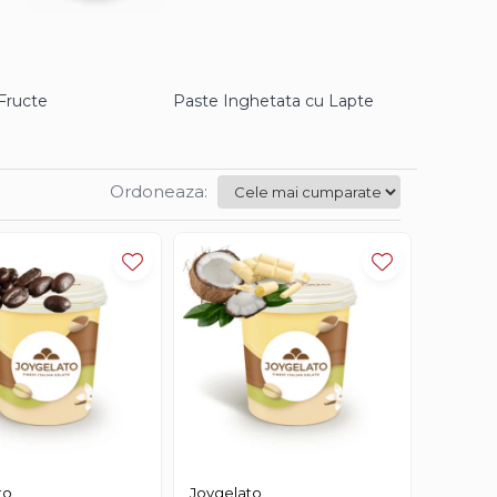
Fructe
Paste Inghetata cu Lapte
Ordoneaza:
to
Joygelato