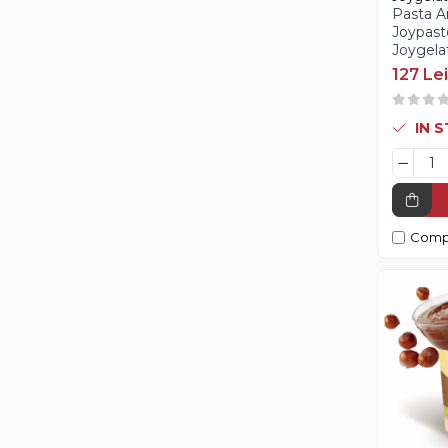
Pasta A
Aroma Rom
Joypas
Joygelat
Aroma Lamaie
127 Lei
Zahar
Isomalt
IN 
Crocant / Crumble
Lapte Condensat
Topping
Spray Antilipire Tavi
Comp
Diverse
Creme, Glazuri, Paste
Creme Umpluturi
Creme inainte Coacere
Creme dupa Coacere
Creme Crocante