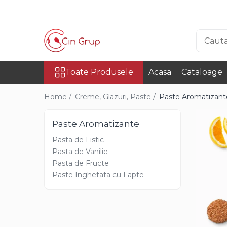
Toate Produsele
Ciocolata
Toate Produsele
Acasa
Cataloage
Ciocolata Veritabila
Ciocolata Surogat
Home /
Creme, Glazuri, Paste /
Paste Aromatizant
Ciocolata Termostabila
Paste Aromatizante
Ciocolata Decor
Pasta de Fistic
Ciocolata Irca
Pasta de Vanilie
Pasta de Fructe
Materii Prime
Paste Inghetata cu Lapte
Cacao
Cacao Irca
Cacao DeZaan
Cacao Gerkens