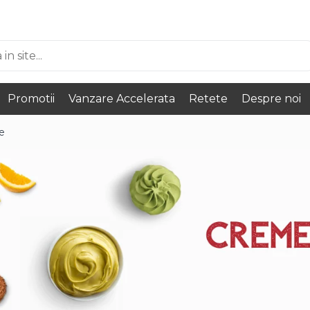
Promotii
Vanzare Accelerata
Retete
Despre noi
e