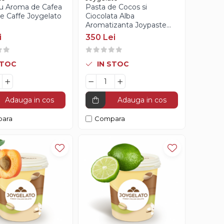
cu Aroma de Cafea
Pasta de Cocos si
e Caffe Joygelato
Ciocolata Alba
Aromatizanta Joypaste
Donatello Joygelato - 3Kg
i
350 Lei
STOC
IN STOC
Adauga in cos
Adauga in cos
ara
Compara