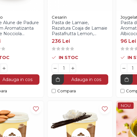
to
Cesarin
Joygela
e Alune de Padure
Pasta de Lamaie,
Pasta d
m Aromatizanta
Razatura Coaja de Lamaie
Aromati
e Nocciola
Pastafrutta Lemon,
Albicoc
 Joygelato - 1Kg
Cesarin, 3Kg
1.2Kg
i
236 Lei
96 Lei
STOC
IN STOC
IN 
Adauga in cos
Adauga in cos
ara
Compara
Comp
NOU