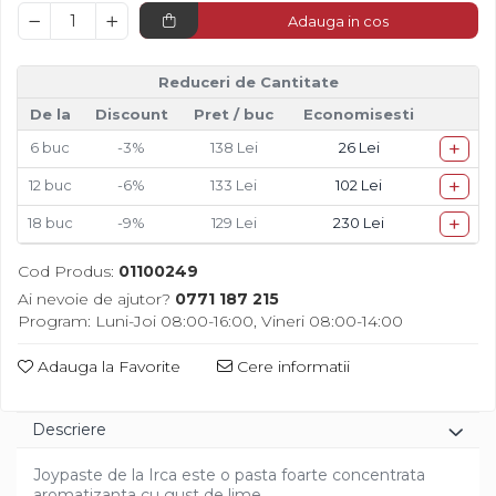
Diverse
Adauga in cos
Reduceri de Cantitate
De la
Discount
Pret
/ buc
Economisesti
+
6
buc
-3%
138 Lei
26 Lei
+
12
buc
-6%
133 Lei
102 Lei
+
18
buc
-9%
129 Lei
230 Lei
Cod Produs:
01100249
Ai nevoie de ajutor?
0771 187 215
Program: Luni-Joi 08:00-16:00, Vineri 08:00-14:00
Adauga la Favorite
Cere informatii
Descriere
Joypaste de la Irca este o pasta foarte concentrata
aromatizanta cu gust de lime.