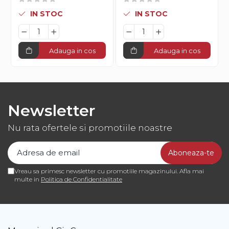
IN STOC
IN STOC
Adauga in cos
Adauga in cos
Newsletter
Nu rata ofertele si promotiile noastre
Vreau sa primesc newsletter cu promotiile magazinului. Afla mai
multe in
Politica de Confidentialitate