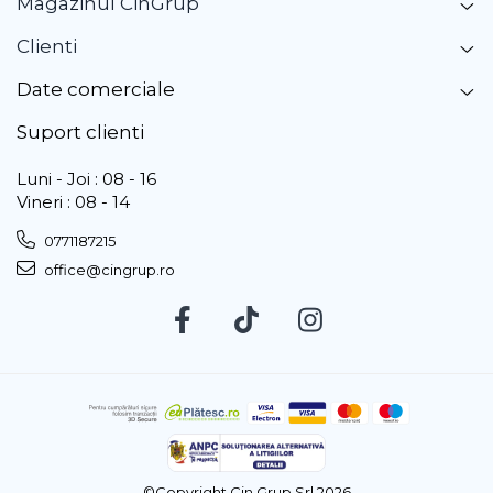
Magazinul CinGrup
Clienti
Date comerciale
Suport clienti
Luni - Joi : 08 - 16
Vineri : 08 - 14
0771187215
office@cingrup.ro
©Copyright Cin Grup Srl 2026