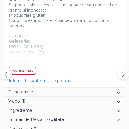
Se poate folosi la mousse-uri, ganache sau orice fel de
creme si inghetata.
Produs fara gluten!
Conditii de depozitare: A se depozita in loc uscat si
racoros.
DOZAJ:
Gelaterie
:
Baza Alba: 1000g
Joypaste: 80-120g
Cofetarie
:
Preparate de baza: 1000g
Vezi mai mult
Joypaste: 60-90g
Informatii conformitate produs
Caracteristici
Video
(1)
Ingrediente
Limitari de Responsabilitate
Review-uri
(0)