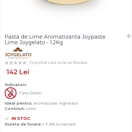
Fistic
Creme Tartinabile
Bastonase Lemn
Alune de Padure
Creme de Fructe
Gratare
Arahide
Umpluturi de Fructe
Ustensile - Diverse
Fructe Liofilizate
Fructe Confiate
Pasta de Lime Aromatizanta Joypaste
Compot si Cocktail
Lime Joygelato - 1.2Kg
Arome
Aroma Vanilie
Fii primul care scrie un Review
Aroma Rom
142 Lei
Aroma Lamaie
Zahar
Indicatori:
Isomalt
Fara Gluten
Crocant / Crumble
Ideal pentru:
Aromatizare, Inghetata
Lapte Condensat
Continut:
Lime
Topping
IN STOC
Durata de livrare:
1-3 zile lucratoare
Spray Antilipire Tavi