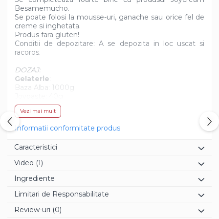
Besamemucho.
Se poate folosi la mousse-uri, ganache sau orice fel de
creme si inghetata.
Produs fara gluten!
Conditii de depozitare: A se depozita in loc uscat si
racoros.
DOZAJ:
Gelaterie
:
Baza Alba: 1000g
Joypaste: 40g
Vezi mai mult
Cofetarie
:
Preparate de baza: 1000g
Informatii conformitate produs
Joypaste: 40g
Caracteristici
Video
(1)
Ingrediente
Limitari de Responsabilitate
Review-uri
(0)