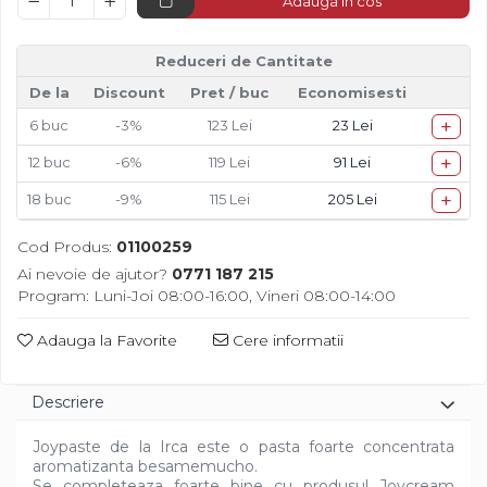
Adauga in cos
Diverse
Reduceri de Cantitate
De la
Discount
Pret
/ buc
Economisesti
+
6
buc
-3%
123 Lei
23 Lei
+
12
buc
-6%
119 Lei
91 Lei
+
18
buc
-9%
115 Lei
205 Lei
Cod Produs:
01100259
Ai nevoie de ajutor?
0771 187 215
Program: Luni-Joi 08:00-16:00, Vineri 08:00-14:00
Adauga la Favorite
Cere informatii
Descriere
Joypaste de la Irca este o pasta foarte concentrata
aromatizanta besamemucho.
Se completeaza foarte bine cu produsul Joycream