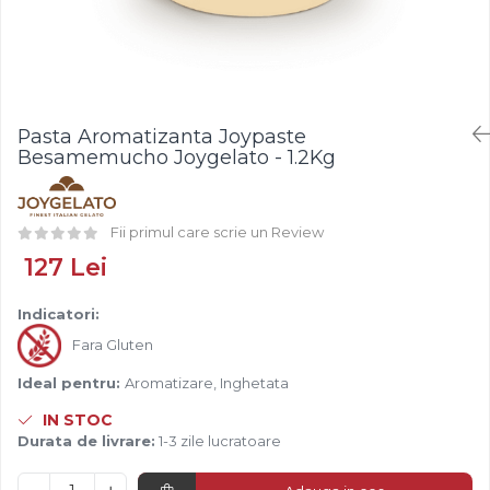
Fistic
Creme Tartinabile
Bastonase Lemn
Alune de Padure
Creme de Fructe
Gratare
Arahide
Umpluturi de Fructe
Ustensile - Diverse
Fructe Liofilizate
Fructe Confiate
Pasta Aromatizanta Joypaste
Compot si Cocktail
Besamemucho Joygelato - 1.2Kg
Arome
Aroma Vanilie
Fii primul care scrie un Review
Aroma Rom
127 Lei
Aroma Lamaie
Zahar
Indicatori:
Isomalt
Fara Gluten
Crocant / Crumble
Ideal pentru:
Aromatizare, Inghetata
Lapte Condensat
IN STOC
Topping
Durata de livrare:
1-3 zile lucratoare
Spray Antilipire Tavi