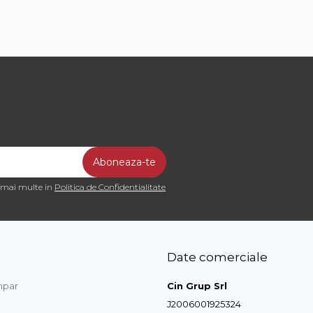
a mai multe in
Politica de Confidentialitate
Date comerciale
par
Cin Grup Srl
J2006001925324