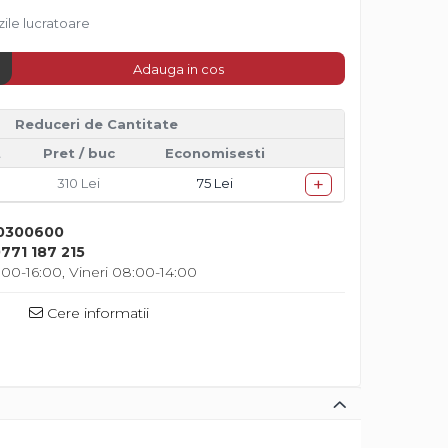
zile lucratoare
Adauga in cos
Reduceri de Cantitate
t
Pret
/ buc
Economisesti
+
310 Lei
75 Lei
0300600
771 187 215
00-16:00, Vineri 08:00-14:00
Cere informatii