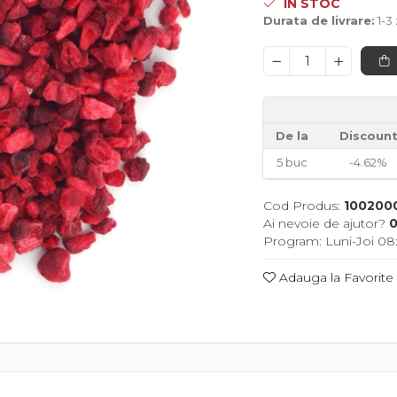
IN STOC
Durata de livrare:
1-3 
De la
Discoun
5
buc
-4.62%
Cod Produs:
100200
Ai nevoie de ajutor?
0
Program: Luni-Joi 08:
Adauga la Favorite