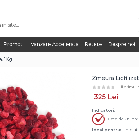
Promotii
Vanzare Accelerata
Retete
Despre noi
a, 1Kg
Zmeura Liofiliza
Fii primul
325 Lei
Indicatori:
Gata de Utiliza
Ideal pentru:
Umplutu