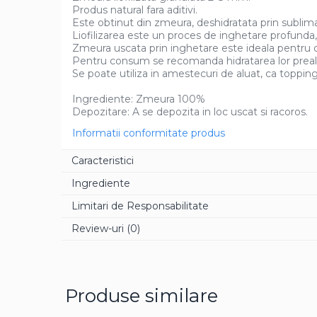
Produs natural fara aditivi.
Aroma Rom
Este obtinut din zmeura, deshidratata prin sublimare
Liofilizarea este un proces de inghetare profunda, 
Aroma Lamaie
Zmeura uscata prin inghetare este ideala pentru co
Zahar
Pentru consum se recomanda hidratarea lor prealab
Se poate utiliza in amestecuri de aluat, ca topping-
Isomalt
Crocant / Crumble
Ingrediente: Zmeura 100%
Depozitare: A se depozita in loc uscat si racoros.
Lapte Condensat
Informatii conformitate produs
Topping
Caracteristici
Spray Antilipire Tavi
Ingrediente
Diverse
Limitari de Responsabilitate
Creme, Glazuri, Paste
Review-uri
(0)
Creme Umpluturi
Creme inainte Coacere
Creme dupa Coacere
Produse similare
Creme Crocante