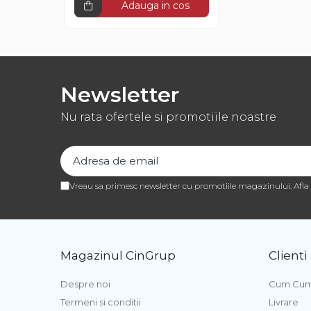
Adauga in cos
Pasta de Fructe
Pasta Inghetata cu Lapte
Variegato Ciocolata
Variegato Fructe
Newsletter
Baze si Mixuri Inghetata
Topping
Nu rata ofertele si promotiile noastre
Forme Silicon Inghetata
Bastonase Lemn
Vreau sa primesc newsletter cu promotiile magazinului. Afl
Coji de Tarte
Panificatie
Drojdie
Magazinul CinGrup
Clienti
Maia
Despre noi
Cum Cum
Amelioratori
Termeni si conditii
Livrare
Premixuri Panificatie