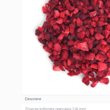
Cacao Barry Callebaut
Ciocolata Calda
Unt de Cacao
Mixuri Pudra
Mixuri Pudra Crema Vanilie
Mixuri Pudra Cofetarie
Mixuri Pudra Inghetata
Mixuri Pudra Mousse
Fructe
Fistic
Alune de Padure
Arahide
Fructe Liofilizate
Fructe Confiate
Compot si Cocktail
Descriere
Arome
Zmeura liofilizata granulata 2-8 mm.
Aroma Vanilie