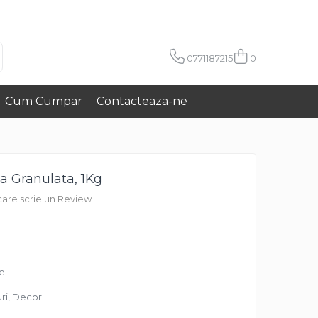
0771187215
0
Cum Cumpar
Contacteaza-ne
ta Granulata, 1Kg
 care scrie un Review
re
ri, Decor