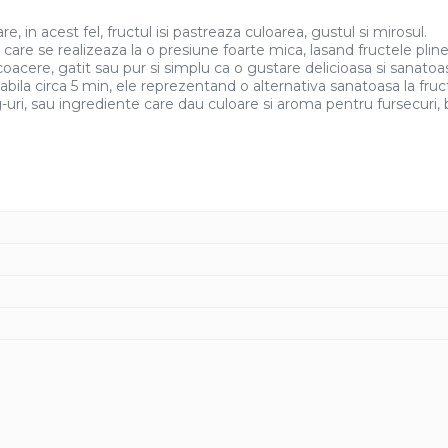
, in acest fel, fructul isi pastreaza culoarea, gustul si mirosul.
care se realizeaza la o presiune foarte mica, lasand fructele pline
acere, gatit sau pur si simplu ca o gustare delicioasa si sanatoa
ila circa 5 min, ele reprezentand o alternativa sanatoasa la fruc
uri, sau ingrediente care dau culoare si aroma pentru fursecuri, bri