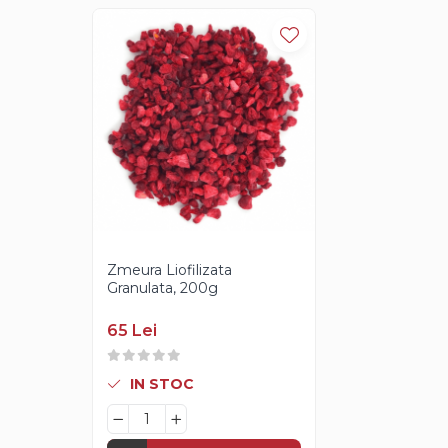
Creme Gianduia
Glazuri
Glazura Ciocolata
Glazura Oglinda
Paste Aromatizante
Pasta de Fistic
Pasta de Vanilie
Pasta de Fructe
Paste Inghetata cu Lapte
Creme Tartinabile
Zmeura Liofilizata
Creme de Fructe
Granulata, 200g
Umpluturi de Fructe
65 Lei
Gelaterie
Paste Aromatizante
IN STOC
Pasta de Fistic
Pasta de Vanilie