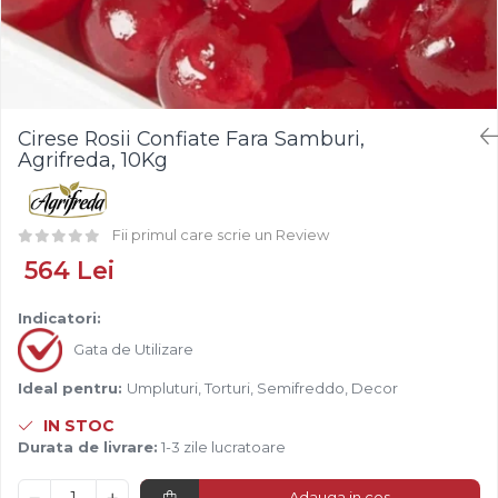
Fistic
Creme Tartinabile
Bastonase Lemn
Alune de Padure
Creme de Fructe
Gratare
Arahide
Umpluturi de Fructe
Ustensile - Diverse
Fructe Liofilizate
Fructe Confiate
Cirese Rosii Confiate Fara Samburi,
Compot si Cocktail
Agrifreda, 10Kg
Arome
Aroma Vanilie
Fii primul care scrie un Review
Aroma Rom
564 Lei
Aroma Lamaie
Zahar
Indicatori:
Isomalt
Gata de Utilizare
Crocant / Crumble
Ideal pentru:
Umpluturi, Torturi, Semifreddo, Decor
Lapte Condensat
IN STOC
Topping
Durata de livrare:
1-3 zile lucratoare
Spray Antilipire Tavi
Adauga in cos