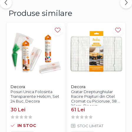
Produse similare
Decora
Decora
Posuri Unica Folosinta
Gratar Dreptunghiular
Transparente H46cm, Set
Racire Prajituri din Otel
24 Buc, Decora
Cromat cu Picioruse, 38 x
26cm, Decora
30 Lei
61 Lei
IN STOC
STOC LIMITAT