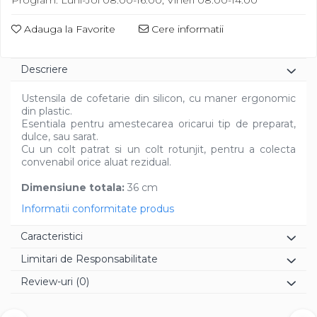
Program: Luni-Joi 08:00-16:00, Vineri 08:00-14:00
Diverse
Adauga la Favorite
Cere informatii
Descriere
Ustensila de cofetarie din silicon, cu maner ergonomic
din plastic.
Esentiala pentru amestecarea oricarui tip de preparat,
dulce, sau sarat.
Cu un colt patrat si un colt rotunjit, pentru a colecta
convenabil orice aluat rezidual.
Dimensiune totala:
36 cm
Informatii conformitate produs
Caracteristici
Limitari de Responsabilitate
Review-uri
(0)