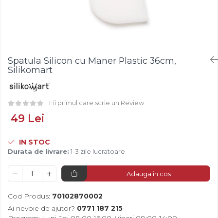
Fistic
Creme Tartinabile
Bastonase Lemn
Alune de Padure
Creme de Fructe
Gratare
Arahide
Umpluturi de Fructe
Ustensile - Diverse
Fructe Liofilizate
Fructe Confiate
Spatula Silicon cu Maner Plastic 36cm,
Compot si Cocktail
Silikomart
Arome
Aroma Vanilie
Fii primul care scrie un Review
Aroma Rom
49 Lei
Aroma Lamaie
Zahar
IN STOC
Isomalt
Durata de livrare:
1-3 zile lucratoare
Crocant / Crumble
Adauga in cos
Lapte Condensat
Topping
Cod Produs:
70102870002
Spray Antilipire Tavi
Ai nevoie de ajutor?
0771 187 215