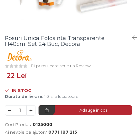
Fistic
Creme Tartinabile
Bastonase Lemn
Alune de Padure
Creme de Fructe
Gratare
Arahide
Umpluturi de Fructe
Ustensile - Diverse
Fructe Liofilizate
Fructe Confiate
Posuri Unica Folosinta Transparente
Compot si Cocktail
H40cm, Set 24 Buc, Decora
Arome
Aroma Vanilie
Fii primul care scrie un Review
Aroma Rom
Aroma Lamaie
22 Lei
Zahar
IN STOC
Isomalt
Durata de livrare:
1-3 zile lucratoare
Crocant / Crumble
Lapte Condensat
Adauga in cos
Topping
Cod Produs:
0125000
Spray Antilipire Tavi
Ai nevoie de ajutor?
0771 187 215