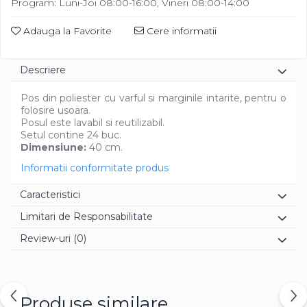
Program: Luni-Joi 08:00-16:00, Vineri 08:00-14:00
Diverse
Adauga la Favorite
Cere informatii
Descriere
Pos din poliester cu varful si marginile intarite, pentru o
folosire usoara.
Posul este lavabil si reutilizabil.
Setul contine 24 buc.
Dimensiune:
40 cm.
Informatii conformitate produs
Caracteristici
Limitari de Responsabilitate
Review-uri
(0)
Produse similare