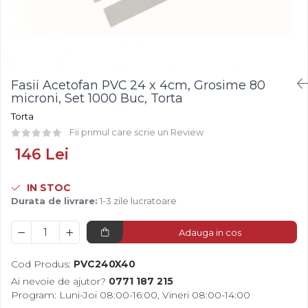
Fistic
Creme Tartinabile
Bastonase Lemn
Alune de Padure
Creme de Fructe
Gratare
Arahide
Umpluturi de Fructe
Ustensile - Diverse
Fructe Liofilizate
Fructe Confiate
Fasii Acetofan PVC 24 x 4cm, Grosime 80
Compot si Cocktail
microni, Set 1000 Buc, Torta
Arome
Torta
Aroma Vanilie
Fii primul care scrie un Review
Aroma Rom
146 Lei
Aroma Lamaie
Zahar
IN STOC
Durata de livrare:
1-3 zile lucratoare
Isomalt
Crocant / Crumble
Adauga in cos
Lapte Condensat
Cod Produs:
PVC240X40
Topping
Ai nevoie de ajutor?
0771 187 215
Spray Antilipire Tavi
Program: Luni-Joi 08:00-16:00, Vineri 08:00-14:00