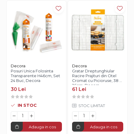
Decora
Decora
Posuri Unica Folosinta
Gratar Dreptunghiular
Transparente H46cm, Set
Racire Prajituri din Otel
24 Buc, Decora
Cromat cu Picioruse, 38 x
26cm, Decora
30 Lei
61 Lei
IN STOC
STOC LIMITAT
Adauga in cos
Adauga in cos