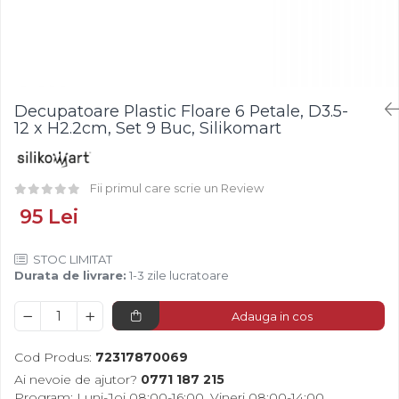
Fistic
Creme Tartinabile
Bastonase Lemn
Alune de Padure
Creme de Fructe
Gratare
Arahide
Umpluturi de Fructe
Ustensile - Diverse
Fructe Liofilizate
Fructe Confiate
Decupatoare Plastic Floare 6 Petale, D3.5-
Compot si Cocktail
12 x H2.2cm, Set 9 Buc, Silikomart
Arome
Aroma Vanilie
Fii primul care scrie un Review
Aroma Rom
95 Lei
Aroma Lamaie
Zahar
STOC LIMITAT
Isomalt
Durata de livrare:
1-3 zile lucratoare
Crocant / Crumble
Adauga in cos
Lapte Condensat
Topping
Cod Produs:
72317870069
Spray Antilipire Tavi
Ai nevoie de ajutor?
0771 187 215
Program: Luni-Joi 08:00-16:00, Vineri 08:00-14:00