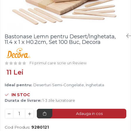
Fistic
Creme Tartinabile
Bastonase Lemn
Alune de Padure
Creme de Fructe
Gratare
Arahide
Umpluturi de Fructe
Ustensile - Diverse
Fructe Liofilizate
Fructe Confiate
Bastonase Lemn pentru Desert/Inghetata,
Compot si Cocktail
11.4 x 1 x H0.2cm, Set 100 Buc, Decora
Arome
Aroma Vanilie
Fii primul care scrie un Review
Aroma Rom
Aroma Lamaie
11 Lei
Zahar
Ideal pentru:
Deserturi Semi-Congelate, Inghetata
Isomalt
IN STOC
Crocant / Crumble
Durata de livrare:
1-3 zile lucratoare
Lapte Condensat
Adauga in cos
Topping
Spray Antilipire Tavi
Cod Produs:
9280121