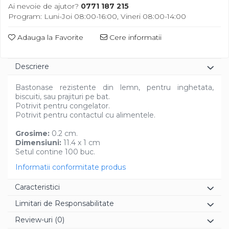
Diverse
Ai nevoie de ajutor?
0771 187 215
Program: Luni-Joi 08:00-16:00, Vineri 08:00-14:00
Adauga la Favorite
Cere informatii
Descriere
Bastonase rezistente din lemn, pentru inghetata,
biscuiti, sau prajituri pe bat.
Potrivit pentru congelator.
Potrivit pentru contactul cu alimentele.
Grosime:
0.2 cm.
Dimensiuni:
11.4 x 1 cm
Setul contine 100 buc.
Informatii conformitate produs
Caracteristici
Limitari de Responsabilitate
Review-uri
(0)