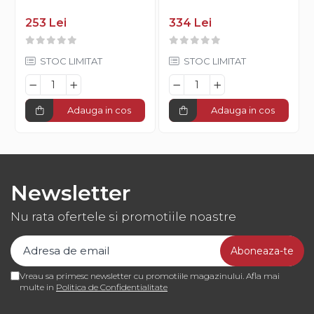
253 Lei
334 Lei
STOC LIMITAT
STOC LIMITAT
Adauga in cos
Adauga in cos
Newsletter
Nu rata ofertele si promotiile noastre
Vreau sa primesc newsletter cu promotiile magazinului. Afla mai
multe in
Politica de Confidentialitate