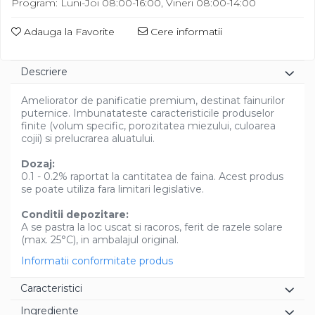
Program: Luni-Joi 08:00-16:00, Vineri 08:00-14:00
Diverse
Adauga la Favorite
Cere informatii
Descriere
Ameliorator de panificatie premium, destinat fainurilor
puternice. Imbunatateste caracteristicile produselor
finite (volum specific, porozitatea miezului, culoarea
cojii) si prelucrarea aluatului.
Dozaj:
0.1 - 0.2% raportat la cantitatea de faina. Acest produs
se poate utiliza fara limitari legislative.
Conditii depozitare:
A se pastra la loc uscat si racoros, ferit de razele solare
(max. 25°C), in ambalajul original.
Informatii conformitate produs
Caracteristici
Ingrediente