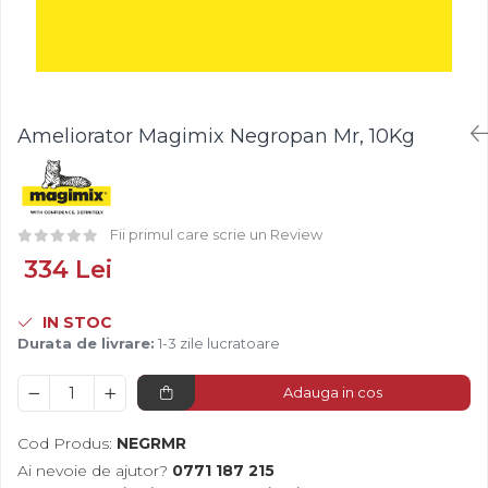
Fistic
Creme Tartinabile
Bastonase Lemn
Alune de Padure
Creme de Fructe
Gratare
Arahide
Umpluturi de Fructe
Ustensile - Diverse
Fructe Liofilizate
Fructe Confiate
Ameliorator Magimix Negropan Mr, 10Kg
Compot si Cocktail
Arome
Aroma Vanilie
Fii primul care scrie un Review
Aroma Rom
Aroma Lamaie
334 Lei
Zahar
IN STOC
Isomalt
Durata de livrare:
1-3 zile lucratoare
Crocant / Crumble
Lapte Condensat
Adauga in cos
Topping
Cod Produs:
NEGRMR
Spray Antilipire Tavi
Ai nevoie de ajutor?
0771 187 215