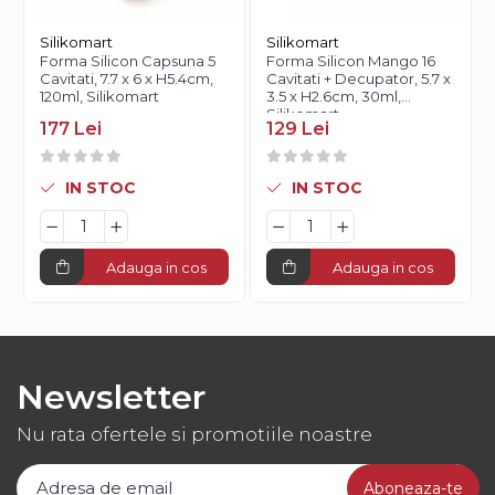
Silikomart
Silikomart
Forma Silicon Capsuna 5
Forma Silicon Mango 16
Cavitati, 7.7 x 6 x H5.4cm,
Cavitati + Decupator, 5.7 x
120ml, Silikomart
3.5 x H2.6cm, 30ml,
Silikomart
177 Lei
129 Lei
IN STOC
IN STOC
Adauga in cos
Adauga in cos
Newsletter
Nu rata ofertele si promotiile noastre