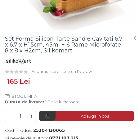
Fistic
Creme Tartinabile
Bastonase Lemn
Alune de Padure
Creme de Fructe
Gratare
Arahide
Umpluturi de Fructe
Ustensile - Diverse
Fructe Liofilizate
Fructe Confiate
Set Forma Silicon Tarte Sand 6 Cavitati 6.7
Compot si Cocktail
x 6.7 x H1.5cm, 45ml + 6 Rame Microforate
Arome
8 x 8 x H2cm, Silikomart
Aroma Vanilie
Aroma Rom
Fii primul care scrie un Review
Aroma Lamaie
165 Lei
Zahar
Isomalt
STOC LIMITAT
Durata de livrare:
1-3 zile lucratoare
Crocant / Crumble
Lapte Condensat
Adauga in cos
Topping
Cod Produs:
25304130065
Spray Antilipire Tavi
Ai nevoie de ajutor?
0771 187 215