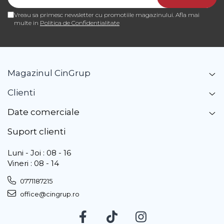
Vreau sa primesc newsletter cu promotiile magazinului. Afla mai
multe in
Politica de Confidentialitate
Magazinul CinGrup
Clienti
Date comerciale
Suport clienti
Luni - Joi : 08 - 16
Vineri : 08 - 14
0771187215
office@cingrup.ro