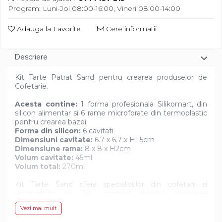
Diverse
Program: Luni-Joi 08:00-16:00, Vineri 08:00-14:00
Adauga la Favorite
Cere informatii
Descriere
Kit Tarte Patrat Sand pentru crearea produselor de
Cofetarie.
Acesta contine:
1 forma profesionala Silikomart, din
silicon alimentar si 6 rame microforate din termoplastic
pentru crearea bazei.
Forma din silicon:
6 cavitati
Dimensiuni cavitate:
6.7 x 6.7 x H1.5cm
Dimensiune rama:
8 x 8 x H2cm
Volum cavitate:
45ml
Volum total:
270ml
Kit Tarte Sand ofera specialistilor din cofetarii si
restaurante un kit complet pentru realizarea
deserturilor, fixate pe o baza cu suprafata mai ampla si
Vezi mai mult
un volum redus. Se pot realiza, prin aceasta noua
tehnica de lucru, dulci creatii cu o estetica originala.