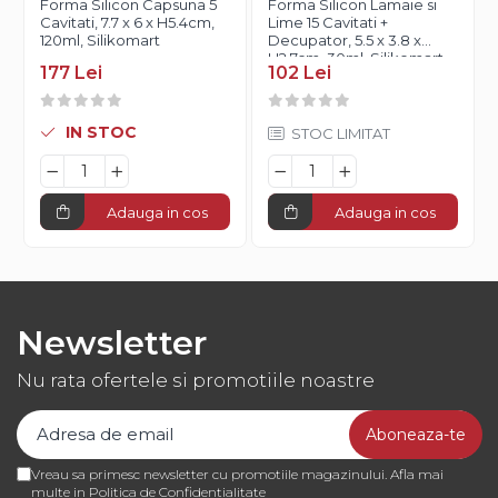
Forma Silicon Capsuna 5
Forma Silicon Lamaie si
Cavitati, 7.7 x 6 x H5.4cm,
Lime 15 Cavitati +
120ml, Silikomart
Decupator, 5.5 x 3.8 x
H2.7cm, 30ml, Silikomart
177 Lei
102 Lei
IN STOC
STOC LIMITAT
Adauga in cos
Adauga in cos
Newsletter
Nu rata ofertele si promotiile noastre
Vreau sa primesc newsletter cu promotiile magazinului. Afla mai
multe in
Politica de Confidentialitate