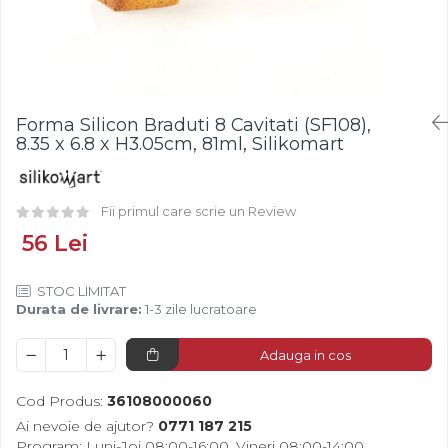
Fistic
Creme Tartinabile
Bastonase Lemn
Alune de Padure
Creme de Fructe
Gratare
Arahide
Umpluturi de Fructe
Ustensile - Diverse
Fructe Liofilizate
Fructe Confiate
Forma Silicon Braduti 8 Cavitati (SF108),
Compot si Cocktail
8.35 x 6.8 x H3.05cm, 81ml, Silikomart
Arome
Aroma Vanilie
Fii primul care scrie un Review
Aroma Rom
56 Lei
Aroma Lamaie
Zahar
STOC LIMITAT
Isomalt
Durata de livrare:
1-3 zile lucratoare
Crocant / Crumble
Adauga in cos
Lapte Condensat
Topping
Cod Produs:
36108000060
Spray Antilipire Tavi
Ai nevoie de ajutor?
0771 187 215
Program: Luni-Joi 08:00-16:00, Vineri 08:00-14:00