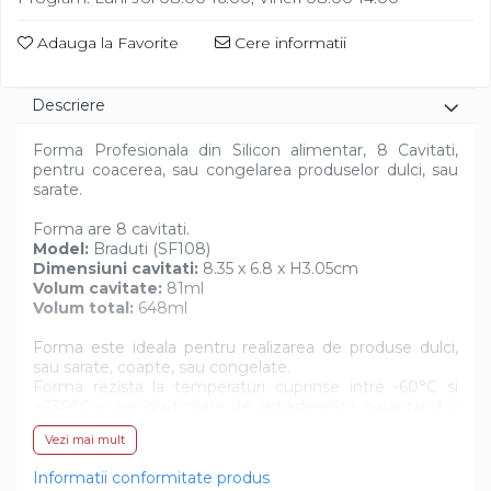
Diverse
Adauga la Favorite
Cere informatii
Descriere
Forma Profesionala din Silicon alimentar, 8 Cavitati,
pentru coacerea, sau congelarea produselor dulci, sau
sarate.
Forma are 8 cavitati.
Model:
Braduti (SF108)
Dimensiuni cavitati:
8.35 x 6.8 x H3.05cm
Volum cavitate:
81ml
Volum total:
648ml
Forma este ideala pentru realizarea de produse dulci,
sau sarate, coapte, sau congelate.
Forma rezista la temperaturi cuprinse intre -60°C si
+230°C si are grad mare de antiaderenta, garantand o
perfecta extragere a produsului din cavitati, dupa
Vezi mai mult
coacere, sau congelare.
Forma se poate utiliza atat in cuptor / cuptor cu
Informatii conformitate produs
microunde cat si in congelator / racitor.