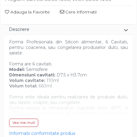
Diverse
Adauga la Favorite
Cere informatii
Descriere
Forma Profesionala din Silicon alimentar, 6 Cavitati,
pentru coacerea, sau congelarea produselor dulci, sau
sarate.
Forma are 6 cavitati.
Model:
Semisfere
Dimensiuni cavitati:
D7.5 x H3.7cm
Volum cavitate:
110ml
Volum total:
660ml
Forma este ideala pentru realizarea de produse dulci,
sau sarate, coapte, sau congelate.
Forma rezista la temperaturi cuprinse intre -60°C si
+230°C si are grad mare de antiaderenta, garantand o
perfecta extragere a produsului din cavitati, dupa
Vezi mai mult
coacere, sau congelare.
Forma se poate utiliza atat in cuptor / cuptor cu
Informatii conformitate produs
microunde cat si in congelator / racitor.