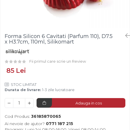
Fistic
Creme Tartinabile
Bastonase Lemn
Alune de Padure
Creme de Fructe
Gratare
Arahide
Umpluturi de Fructe
Ustensile - Diverse
Fructe Liofilizate
Fructe Confiate
Forma Silicon 6 Cavitati (Parfum 110), D7.5
Compot si Cocktail
x H3.7cm, 110ml, Silikomart
Arome
Aroma Vanilie
Fii primul care scrie un Review
Aroma Rom
85 Lei
Aroma Lamaie
Zahar
STOC LIMITAT
Isomalt
Durata de livrare:
1-3 zile lucratoare
Crocant / Crumble
Adauga in cos
Lapte Condensat
Topping
Cod Produs:
36185870065
Spray Antilipire Tavi
Ai nevoie de ajutor?
0771 187 215
Program: Luni-Joi 08:00-16:00, Vineri 08:00-14:00