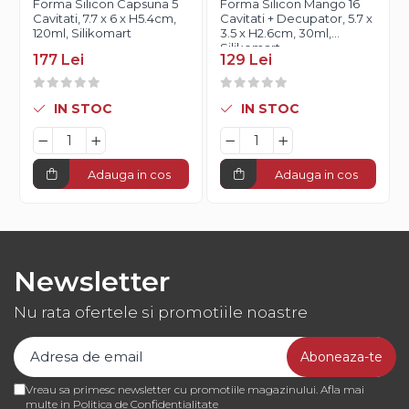
Forma Silicon Capsuna 5
Forma Silicon Mango 16
Cavitati, 7.7 x 6 x H5.4cm,
Cavitati + Decupator, 5.7 x
120ml, Silikomart
3.5 x H2.6cm, 30ml,
Silikomart
177 Lei
129 Lei
IN STOC
IN STOC
Adauga in cos
Adauga in cos
Newsletter
Nu rata ofertele si promotiile noastre
Vreau sa primesc newsletter cu promotiile magazinului. Afla mai
multe in
Politica de Confidentialitate