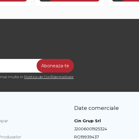
a mai multe in
Politica de Confidentialitate
Date comerciale
par
Cin Grup Srl
J2006001925324
 Produselor
RO19939437