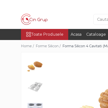
Toate Produsele
Ciocolata
Toate Produsele
Acasa
Cataloage
Ciocolata Veritabila
Ciocolata Surogat
Home /
Forme Silicon /
Forma Silicon 4 Cavitati (Ma
Ciocolata Termostabila
Ciocolata Decor
Ciocolata Irca
Materii Prime
Cacao
Cacao Irca
Cacao DeZaan
Cacao Gerkens