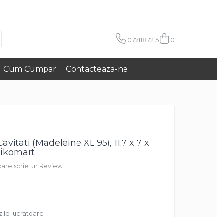
0771187215
0
Cum Cumpar
Contacteaza-ne
avitati (Madeleine XL 95), 11.7 x 7 x
likomart
 care scrie un Review
zile lucratoare