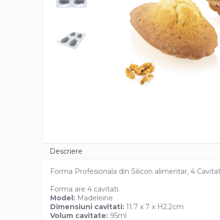
Cacao Barry Callebaut
Ciocolata Calda
Unt de Cacao
Mixuri Pudra
Mixuri Pudra Crema Vanilie
Mixuri Pudra Cofetarie
Mixuri Pudra Inghetata
Mixuri Pudra Mousse
Fructe
Fistic
Alune de Padure
Descriere
Arahide
Fructe Liofilizate
Forma Profesionala din Silicon alimentar, 4 Cavitat
Fructe Confiate
Forma are 4 cavitati.
Compot si Cocktail
Model:
Madeleine
Arome
Dimensiuni cavitati:
11.7 x 7 x H2.2cm
Volum cavitate:
95ml
Aroma Vanilie