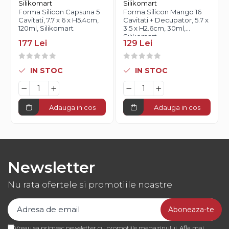
Silikomart
Silikomart
Forma Silicon Capsuna 5
Forma Silicon Mango 16
Cavitati, 7.7 x 6 x H5.4cm,
Cavitati + Decupator, 5.7 x
120ml, Silikomart
3.5 x H2.6cm, 30ml,
Silikomart
177 Lei
129 Lei
IN STOC
IN STOC
Adauga in cos
Adauga in cos
Newsletter
Nu rata ofertele si promotiile noastre
Vreau sa primesc newsletter cu promotiile magazinului. Afla mai