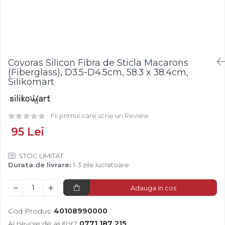
Fistic
Creme Tartinabile
Bastonase Lemn
Alune de Padure
Creme de Fructe
Gratare
Arahide
Umpluturi de Fructe
Ustensile - Diverse
Fructe Liofilizate
Fructe Confiate
Covoras Silicon Fibra de Sticla Macarons
Compot si Cocktail
(Fiberglass), D3.5-D4.5cm, 58.3 x 38.4cm,
Arome
Silikomart
Aroma Vanilie
Aroma Rom
Fii primul care scrie un Review
Aroma Lamaie
95 Lei
Zahar
Isomalt
STOC LIMITAT
Durata de livrare:
1-3 zile lucratoare
Crocant / Crumble
Lapte Condensat
Adauga in cos
Topping
Cod Produs:
40108990000
Spray Antilipire Tavi
Ai nevoie de ajutor?
0771 187 215