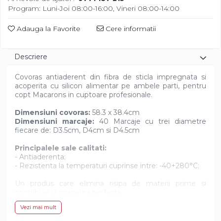
Diverse
Program: Luni-Joi 08:00-16:00, Vineri 08:00-14:00
Adauga la Favorite
Cere informatii
Descriere
Covoras antiaderent din fibra de sticla impregnata si
acoperita cu silicon alimentar pe ambele parti, pentru
copt Macarons in cuptoare profesionale.
Dimensiuni covoras:
58.3 x 38.4cm
Dimensiuni marcaje:
40 Marcaje cu trei diametre
fiecare de: D3.5cm, D4cm si D4.5cm
Principalele sale calitati:
- Antiaderenta;
- Rezistenta la temperaturi cuprinse intre: -40+280°C;
Un produs care elimina risipa de materii prime si
contribuie la coacerea perfecta.
Covorasul va ajuta in rationalizarea dozarii materiei
Vezi mai mult
prime.
Este suficient sa dozati produsul cu un poche fara a