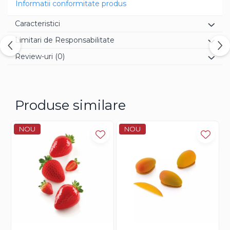
Informatii conformitate produs
depasi marcajele existente si veti obtine la final produse
cu aceeasi forma si dimensiune.
Caracteristici
Se poate utiliza in masini de spalat vase.
Limitari de Responsabilitate
Review-uri
(0)
Produse similare
NOU
NOU