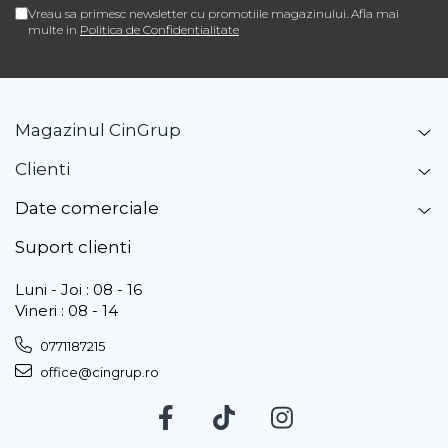
Vreau sa primesc newsletter cu promotiile magazinului. Afla mai
multe in
Politica de Confidentialitate
Magazinul CinGrup
Clienti
Date comerciale
Suport clienti
Luni - Joi : 08 - 16
Vineri : 08 - 14
0771187215
office@cingrup.ro