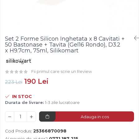
Fistic
Creme Tartinabile
Bastonase Lemn
Alune de Padure
Creme de Fructe
Gratare
Arahide
Umpluturi de Fructe
Ustensile - Diverse
Fructe Liofilizate
Fructe Confiate
Set 2 Forme Silicon Inghetata x 8 Cavitati +
Compot si Cocktail
50 Bastonase + Tavita (Gel16 Rondo), D3.2
Arome
x H9.7cm, 75ml, Silikomart
Aroma Vanilie
Aroma Rom
Fii primul care scrie un Review
Aroma Lamaie
190 Lei
223 Lei
Zahar
Isomalt
IN STOC
Crocant / Crumble
Durata de livrare:
1-3 zile lucratoare
Lapte Condensat
Adauga in cos
Topping
Cod Produs:
25366870098
Spray Antilipire Tavi
Ai nevoie de ajutor?
0771 187 215