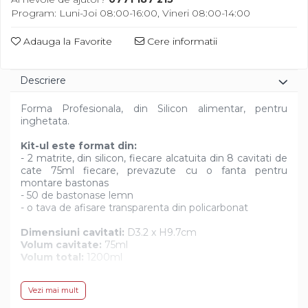
Diverse
Program: Luni-Joi 08:00-16:00, Vineri 08:00-14:00
Adauga la Favorite
Cere informatii
Descriere
Forma Profesionala, din Silicon alimentar, pentru
inghetata.
Kit-ul este format din:
- 2 matrite, din silicon, fiecare alcatuita din 8 cavitati de
cate 75ml fiecare, prevazute cu o fanta pentru
montare bastonas
- 50 de bastonase lemn
- o tava de afisare transparenta din policarbonat
Dimensiuni cavitati:
D3.2 x H9.7cm
Volum cavitate:
75ml
Volum total:
1200ml
Forma are grad mare de antiaderenta ce garanteaza o
Vezi mai mult
perfecta extragere a produselor din cavitati. Formele
din silicon de la Silikomart sunt ideale pentru realizarea