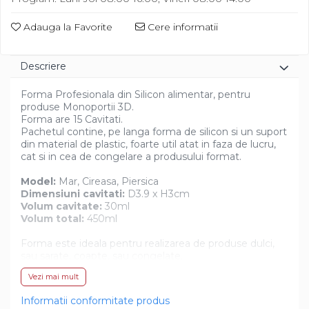
Diverse
Adauga la Favorite
Cere informatii
Descriere
Forma Profesionala din Silicon alimentar, pentru
produse Monoportii 3D.
Forma are 15 Cavitati.
Pachetul contine, pe langa forma de silicon si un suport
din material de plastic, foarte util atat in faza de lucru,
cat si in cea de congelare a produsului format.
Model:
Mar, Cireasa, Piersica
Dimensiuni cavitati:
D3.9 x H3cm
Volum cavitate:
30ml
Volum total:
450ml
Forma este ideala pentru realizarea de produse dulci,
sau sarate, coapte, sau congelate.
Forma rezista la temperaturi cuprinse intre -60°C si
Vezi mai mult
+230°C si are grad mare de antiaderenta, garantand o
perfecta extragere a produsului din cavitati, dupa
Informatii conformitate produs
coacere, sau congelare.