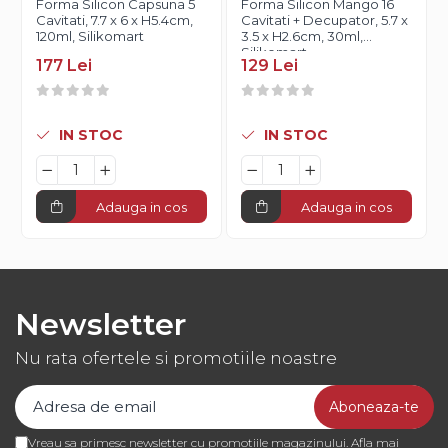
Forma Silicon Capsuna 5
Forma Silicon Mango 16
Cavitati, 7.7 x 6 x H5.4cm,
Cavitati + Decupator, 5.7 x
120ml, Silikomart
3.5 x H2.6cm, 30ml,
Silikomart
177 Lei
129 Lei
IN STOC
IN STOC
Adauga in cos
Adauga in cos
Newsletter
Nu rata ofertele si promotiile noastre
Vreau sa primesc newsletter cu promotiile magazinului. Afla mai