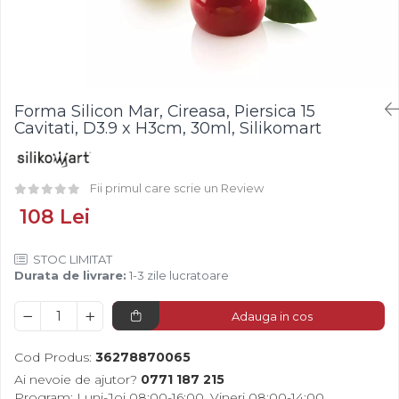
Fistic
Creme Tartinabile
Bastonase Lemn
Alune de Padure
Creme de Fructe
Gratare
Arahide
Umpluturi de Fructe
Ustensile - Diverse
Fructe Liofilizate
Fructe Confiate
Forma Silicon Mar, Cireasa, Piersica 15
Compot si Cocktail
Cavitati, D3.9 x H3cm, 30ml, Silikomart
Arome
Aroma Vanilie
Fii primul care scrie un Review
Aroma Rom
108 Lei
Aroma Lamaie
Zahar
STOC LIMITAT
Isomalt
Durata de livrare:
1-3 zile lucratoare
Crocant / Crumble
Adauga in cos
Lapte Condensat
Topping
Cod Produs:
36278870065
Spray Antilipire Tavi
Ai nevoie de ajutor?
0771 187 215
Program: Luni-Joi 08:00-16:00, Vineri 08:00-14:00