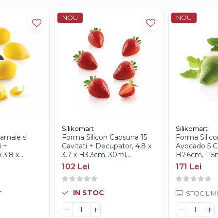
NOU
NOU
Silikomart
Silikomart
amaie si
Forma Silicon Capsuna 15
Forma Silico
i +
Cavitati + Decupator, 4.8 x
Avocado 5 Cav
 3.8 x
3.7 x H3.3cm, 30ml,
H7.6cm, 115m
Silikomart
Silikomart
102 Lei
171 Lei
IN STOC
T
STOC LIMI