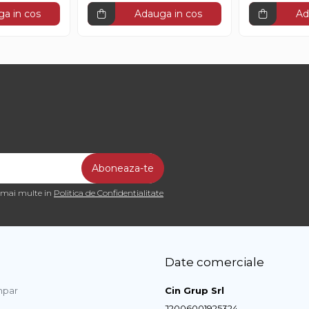
a in cos
Adauga in cos
Ad
a mai multe in
Politica de Confidentialitate
Date comerciale
par
Cin Grup Srl
J2006001925324