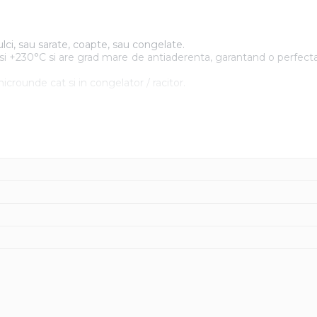
ci, sau sarate, coapte, sau congelate.
si +230°C si are grad mare de antiaderenta, garantand o perfecta
icrounde cat si in congelator / racitor.
mentar:
acesteia sau pentru extragerea produselor!
 de foc si nici direct pe plite!
vi si nici solutii pentru clatit!