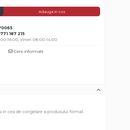
Adauga in cos
70065
771 187 215
00-16:00, Vineri 08:00-14:00
Cere informatii
t si in cea de congelare a produsului format.