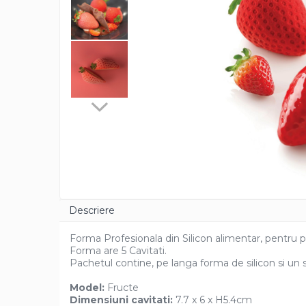
Cacao Barry Callebaut
Ciocolata Calda
Unt de Cacao
Mixuri Pudra
Mixuri Pudra Crema Vanilie
Mixuri Pudra Cofetarie
Mixuri Pudra Inghetata
Mixuri Pudra Mousse
Fructe
Fistic
Alune de Padure
Descriere
Arahide
Fructe Liofilizate
Forma Profesionala din Silicon alimentar, pentru 
Fructe Confiate
Forma are 5 Cavitati.
Pachetul contine, pe langa forma de silicon si un su
Compot si Cocktail
Arome
Model:
Fructe
Dimensiuni cavitati:
7.7 x 6 x H5.4cm
Aroma Vanilie