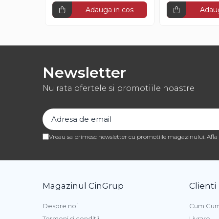
Pasta de Fructe
Adauga in cos
Adaug
Pasta Inghetata cu Lapte
Variegato Ciocolata
Variegato Fructe
Baze si Mixuri Inghetata
Newsletter
Topping
Nu rata ofertele si promotiile noastre
Forme Silicon Inghetata
Bastonase Lemn
Coji de Tarte
Vreau sa primesc newsletter cu promotiile magazinului. Afl
Panificatie
Drojdie
Magazinul CinGrup
Clienti
Maia
Amelioratori
Despre noi
Cum Cum
Premixuri Panificatie
Termeni si conditii
Livrare