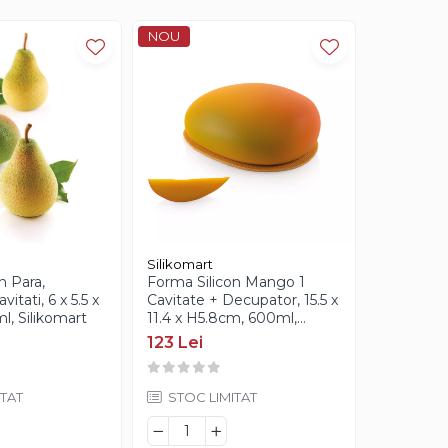
NOU
NOU
Silikomart
Silikomart
n Para,
Forma Silicon Mango 1
Forma Sil
itati, 6 x 5.5 x
Cavitate + Decupator, 15.5 x
Cavitati 
l, Silikomart
11.4 x H5.8cm, 600ml,
4.3 x H4c
Silikomart
Silikomar
123 Lei
132 Lei
IN S
TAT
STOC LIMITAT