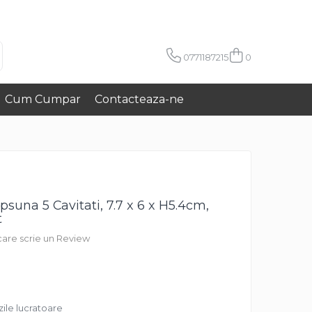
0771187215
0
Cum Cumpar
Contacteaza-ne
suna 5 Cavitati, 7.7 x 6 x H5.4cm,
t
 care scrie un Review
zile lucratoare