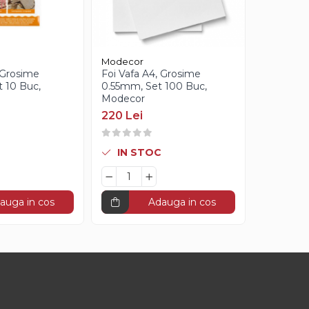
Modecor
Dobla
 Grosime
Foi Vafa A4, Grosime
Decoratiu
 10 Buc,
0.55mm, Set 100 Buc,
Inima Mic
Modecor
2.05cm, 
Dobla
220 Lei
162 Lei
IN STOC
STOC L
auga in cos
Adauga in cos