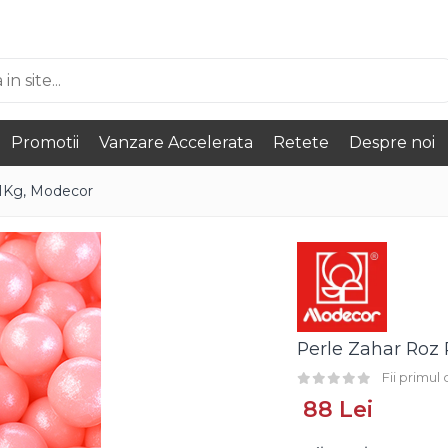
Promotii
Vanzare Accelerata
Retete
Despre noi
 1Kg, Modecor
Perle Zahar Roz
Fii primul
88 Lei