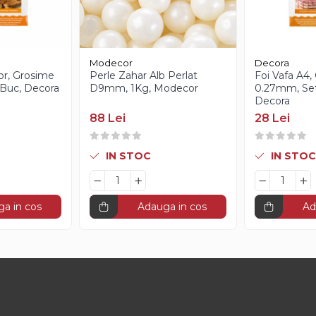
Modecor
Decora
or, Grosime
Perle Zahar Alb Perlat
Foi Vafa A4,
Buc, Decora
D9mm, 1Kg, Modecor
0.27mm, Set
Decora
88 Lei
28 Lei
IN STOC
IN STOC
a in cos
Adauga in cos
Ad