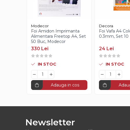
Creme Gianduia
Glazuri
Glazura Ciocolata
Glazura Oglinda
Modecor
Decora
Foi Amidon Imprimanta
Foi Vafa A4 Col
Paste Aromatizante
Alimentara Freetop A4, Set
0.3mm, Set 10 
Pasta de Fistic
50 Buc, Modecor
330 Lei
24 Lei
Pasta de Vanilie
Pasta de Fructe
Paste Inghetata cu Lapte
IN STOC
IN STOC
Creme Tartinabile
Creme de Fructe
Adauga in cos
Adaug
Umpluturi de Fructe
Gelaterie
Paste Aromatizante
Newsletter
Pasta de Fistic
Pasta de Vanilie