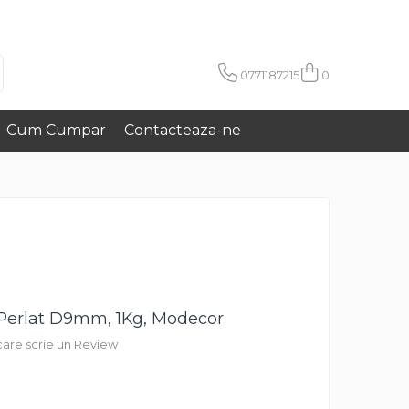
0771187215
0
Cum Cumpar
Contacteaza-ne
 Perlat D9mm, 1Kg, Modecor
 care scrie un Review