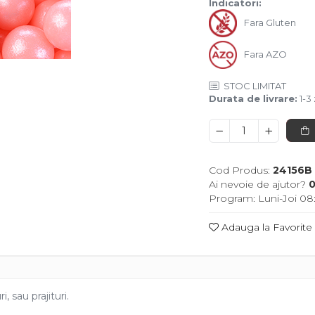
Indicatori:
Fara Gluten
Fara AZO
STOC LIMITAT
Durata de livrare:
1-3 
Cod Produs:
24156B
Ai nevoie de ajutor?
0
Program: Luni-Joi 08:
Adauga la Favorite
, sau prajituri.