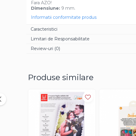
Fara AZO!
Aroma Rom
Dimensiune:
9 mm.
Aroma Lamaie
Informatii conformitate produs
Zahar
Caracteristici
Isomalt
Limitari de Responsabilitate
Crocant / Crumble
Review-uri
(0)
Lapte Condensat
Topping
Spray Antilipire Tavi
Produse similare
Diverse
Creme, Glazuri, Paste
Creme Umpluturi
Creme inainte Coacere
Creme dupa Coacere
Creme Crocante