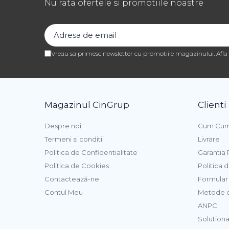
Nu rata ofertele si promotiile noastre
Pasta de Fructe
Pasta Inghetata cu Lapte
Variegato Ciocolata
Variegato Fructe
Vreau sa primesc newsletter cu promotiile magazinului. Afl
Baze si Mixuri Inghetata
Topping
Forme Silicon Inghetata
Magazinul CinGrup
Clienti
Bastonase Lemn
Despre noi
Cum Cum
Termeni si conditii
Livrare
Coji de Tarte
Politica de Confidentialitate
Garantia
Panificatie
Politica de Cookies
Politica 
Drojdie
Contactează-ne
Formular 
Contul Meu
Metode d
Maia
ANPC
Amelioratori
Solutionar
Premixuri Panificatie