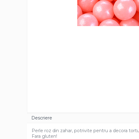
Cacao Barry Callebaut
Ciocolata Calda
Unt de Cacao
Mixuri Pudra
Mixuri Pudra Crema Vanilie
Mixuri Pudra Cofetarie
Mixuri Pudra Inghetata
Mixuri Pudra Mousse
Fructe
Fistic
Alune de Padure
Arahide
Fructe Liofilizate
Fructe Confiate
Descriere
Compot si Cocktail
Arome
Perle roz din zahar, potrivite pentru a decora torturi
Fara gluten!
Aroma Vanilie