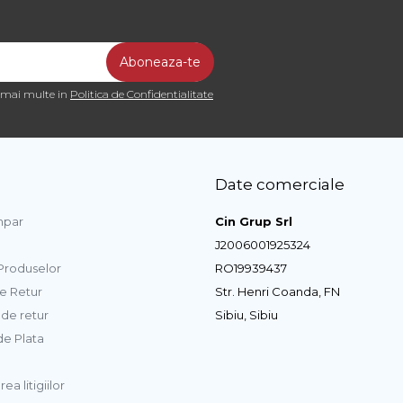
a mai multe in
Politica de Confidentialitate
Date comerciale
par
Cin Grup Srl
J2006001925324
 Produselor
RO19939437
de Retur
Str. Henri Coanda, FN
de retur
Sibiu, Sibiu
e Plata
ea litigiilor