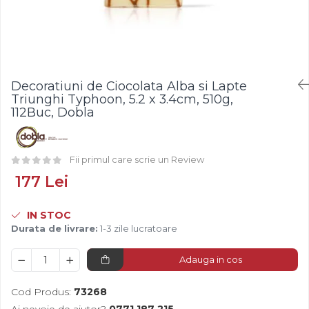
Fistic
Creme Tartinabile
Bastonase Lemn
Alune de Padure
Creme de Fructe
Gratare
Arahide
Umpluturi de Fructe
Ustensile - Diverse
Fructe Liofilizate
Fructe Confiate
Decoratiuni de Ciocolata Alba si Lapte
Compot si Cocktail
Triunghi Typhoon, 5.2 x 3.4cm, 510g,
Arome
112Buc, Dobla
Aroma Vanilie
Aroma Rom
Fii primul care scrie un Review
Aroma Lamaie
177 Lei
Zahar
Isomalt
IN STOC
Crocant / Crumble
Durata de livrare:
1-3 zile lucratoare
Lapte Condensat
Adauga in cos
Topping
Cod Produs:
73268
Spray Antilipire Tavi
Ai nevoie de ajutor?
0771 187 215