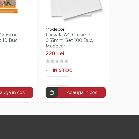
Modecor
Dobla
 Grosime
Foi Vafa A4, Grosime
Decoratiu
 10 Buc,
0.55mm, Set 100 Buc,
Inima Mic
Modecor
2.05cm, 
Dobla
220 Lei
162 Lei
IN STOC
STOC L
auga in cos
Adauga in cos