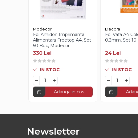
Creme Gianduia
Glazuri
Glazura Ciocolata
Glazura Oglinda
Modecor
Decora
Paste Aromatizante
Foi Amidon Imprimanta
Foi Vafa A4 Col
Alimentara Freetop A4, Set
0.3mm, Set 10 
Pasta de Fistic
50 Buc, Modecor
Pasta de Vanilie
330 Lei
24 Lei
Pasta de Fructe
Paste Inghetata cu Lapte
IN STOC
IN STOC
Creme Tartinabile
Creme de Fructe
Adauga in cos
Adaug
Umpluturi de Fructe
Gelaterie
Paste Aromatizante
Pasta de Fistic
Newsletter
Pasta de Vanilie