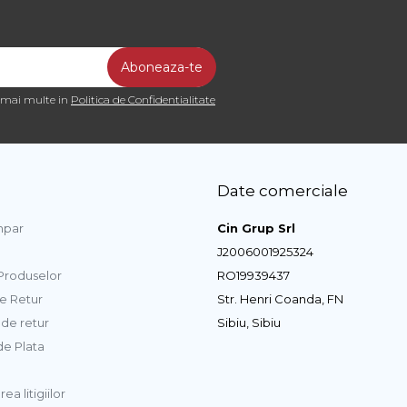
a mai multe in
Politica de Confidentialitate
Date comerciale
par
Cin Grup Srl
J2006001925324
 Produselor
RO19939437
de Retur
Str. Henri Coanda, FN
de retur
Sibiu, Sibiu
e Plata
ea litigiilor