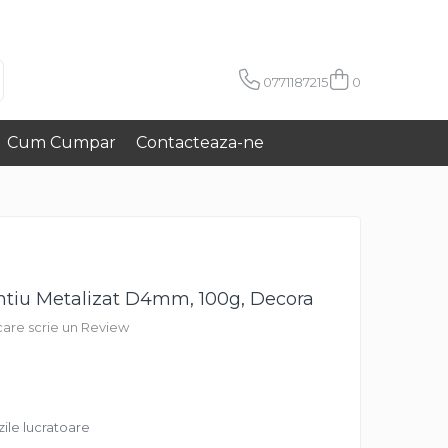
0771187215
0
Cum Cumpar
Contacteaza-ne
intiu Metalizat D4mm, 100g, Decora
 care scrie un Review
zile lucratoare