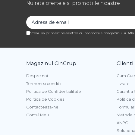
Nu rata ofertele si promotiile noastre
Pasta de Fructe
Pasta Inghetata cu Lapte
Variegato Ciocolata
Variegato Fructe
Vreau sa primesc newsletter cu promotiile magazinului. Afl
Baze si Mixuri Inghetata
Topping
Forme Silicon Inghetata
Magazinul CinGrup
Clienti
Bastonase Lemn
Despre noi
Cum Cum
Coji de Tarte
Termeni si conditii
Livrare
Politica de Confidentialitate
Garantia
Panificatie
Politica de Cookies
Politica 
Drojdie
Contactează-ne
Formular 
Maia
Contul Meu
Metode d
ANPC
Amelioratori
Solutionar
Premixuri Panificatie