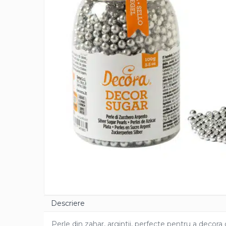
Cacao Barry Callebaut
Ciocolata Calda
Unt de Cacao
Mixuri Pudra
Mixuri Pudra Crema Vanilie
Mixuri Pudra Cofetarie
Mixuri Pudra Inghetata
Mixuri Pudra Mousse
Fructe
Fistic
Alune de Padure
Arahide
Fructe Liofilizate
Fructe Confiate
Compot si Cocktail
Descriere
Arome
Perle din zahar, argintii, perfecte pentru a decora 
Aroma Vanilie