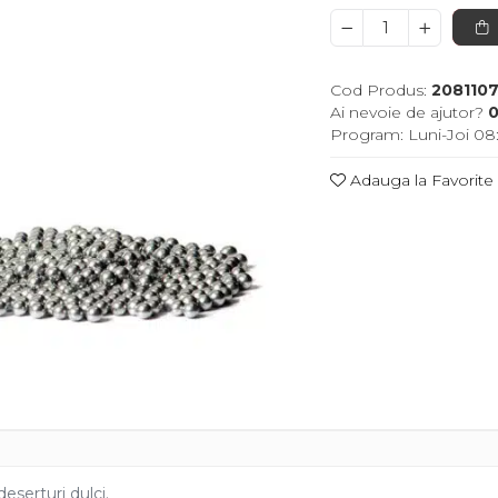
Cod Produs:
208110
Ai nevoie de ajutor?
0
Program: Luni-Joi 08:
Adauga la Favorite
deserturi dulci.