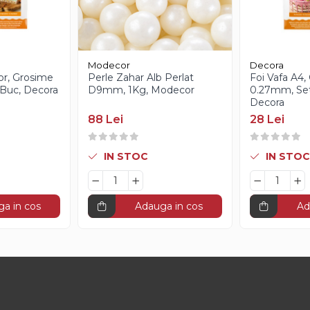
Modecor
Decora
or, Grosime
Perle Zahar Alb Perlat
Foi Vafa A4,
Buc, Decora
D9mm, 1Kg, Modecor
0.27mm, Set
Decora
88 Lei
28 Lei
IN STOC
IN STOC
a in cos
Adauga in cos
Ad