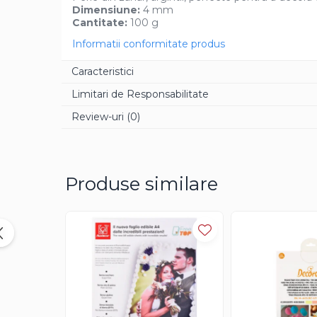
Dimensiune:
4 mm
Aroma Rom
Cantitate:
100 g
Aroma Lamaie
Informatii conformitate produs
Zahar
Caracteristici
Isomalt
Limitari de Responsabilitate
Crocant / Crumble
Review-uri
(0)
Lapte Condensat
Topping
Spray Antilipire Tavi
Produse similare
Diverse
Creme, Glazuri, Paste
Creme Umpluturi
Creme inainte Coacere
Creme dupa Coacere
Creme Crocante