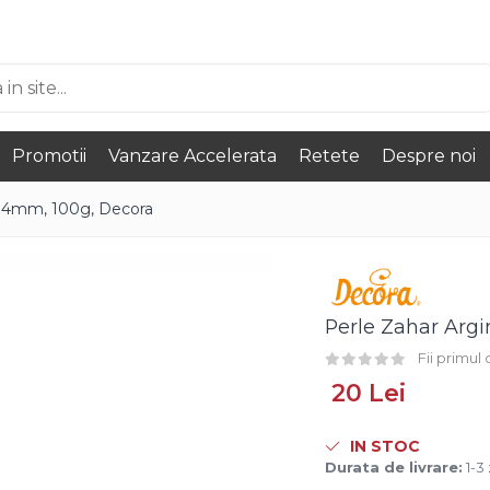
Promotii
Vanzare Accelerata
Retete
Despre noi
 D4mm, 100g, Decora
Perle Zahar Arg
Fii primul
20 Lei
IN STOC
Durata de livrare:
1-3 