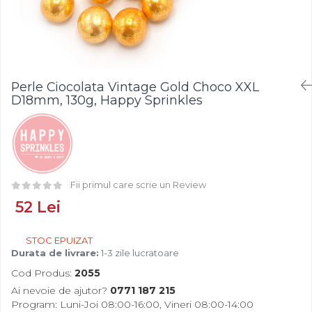
Fistic
Creme Tartinabile
Bastonase Lemn
Alune de Padure
Creme de Fructe
Gratare
Arahide
Umpluturi de Fructe
Ustensile - Diverse
Fructe Liofilizate
Fructe Confiate
Perle Ciocolata Vintage Gold Choco XXL
Compot si Cocktail
D18mm, 130g, Happy Sprinkles
Arome
Aroma Vanilie
Aroma Rom
Aroma Lamaie
Fii primul care scrie un Review
Zahar
52 Lei
Isomalt
Crocant / Crumble
STOC EPUIZAT
Lapte Condensat
Durata de livrare:
1-3 zile lucratoare
Topping
Cod Produs:
2055
Ai nevoie de ajutor?
0771 187 215
Spray Antilipire Tavi
Program: Luni-Joi 08:00-16:00, Vineri 08:00-14:00