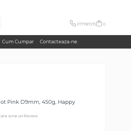
0771187215
0
Cum Cumpar
Contacteaza-ne
 Hot Pink D9mm, 450g, Happy
 care scrie un Review