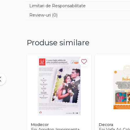
Limitari de Responsabilitate
Aroma Rom
Aroma Lamaie
Review-uri
(0)
Zahar
Isomalt
Crocant / Crumble
Produse similare
Lapte Condensat
Topping
Spray Antilipire Tavi
Diverse
Creme, Glazuri, Paste
Creme Umpluturi
Creme inainte Coacere
Creme dupa Coacere
Creme Crocante
Modecor
Decora
Foi Amidon Imprimanta
Foi Vafa A4 Col