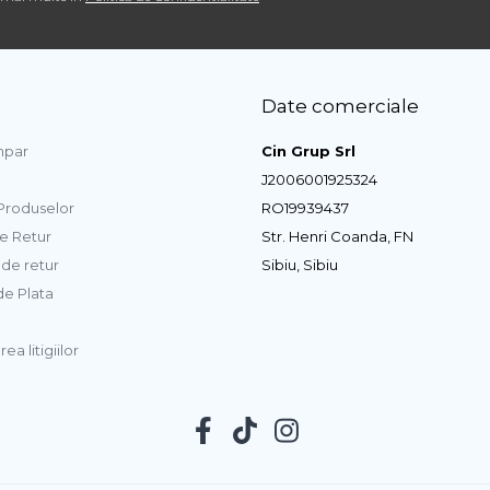
Date comerciale
par
Cin Grup Srl
J2006001925324
 Produselor
RO19939437
de Retur
Str. Henri Coanda, FN
de retur
Sibiu, Sibiu
e Plata
ea litigiilor