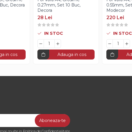
Buc, Decora
0.27mm, Set 10 Buc,
0.55mm, Set
Decora
Modecor
28 Lei
220 Lei
IN STOC
IN STOC
a in cos
Adauga in cos
Ad
a mai multe in
Politica de Confidentialitate