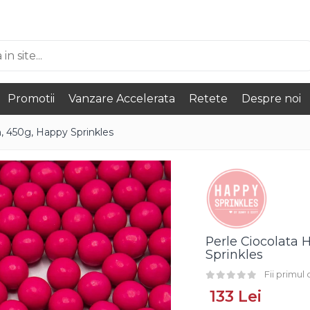
Promotii
Vanzare Accelerata
Retete
Despre noi
 450g, Happy Sprinkles
Perle Ciocolata
Sprinkles
Fii primul
133 Lei