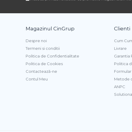
Pasta de Fructe
Pasta Inghetata cu Lapte
Variegato Ciocolata
Magazinul CinGrup
Clienti
Variegato Fructe
Baze si Mixuri Inghetata
Despre noi
Cum Cum
Topping
Termeni si conditii
Livrare
Politica de Confidentialitate
Garantia
Forme Silicon Inghetata
Politica de Cookies
Politica 
Bastonase Lemn
Contactează-ne
Formular 
Contul Meu
Metode d
Coji de Tarte
ANPC
Solutionar
Panificatie
Drojdie
Maia
Amelioratori
Premixuri Panificatie