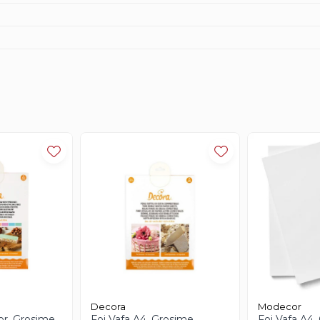
Decora
Modecor
or, Grosime
Foi Vafa A4, Grosime
Foi Vafa A4,