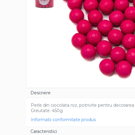
Cacao Barry Callebaut
Ciocolata Calda
Unt de Cacao
Mixuri Pudra
Mixuri Pudra Crema Vanilie
Mixuri Pudra Cofetarie
Mixuri Pudra Inghetata
Mixuri Pudra Mousse
Fructe
Fistic
Alune de Padure
Descriere
Arahide
Fructe Liofilizate
Perle din ciocolata roz, potrivite pentru decorarea 
Fructe Confiate
Greutate: 450g
Compot si Cocktail
Informatii conformitate produs
Arome
Caracteristici
Aroma Vanilie