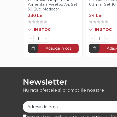
Creme Gianduia
Alimentara Freetop A4, Set
0.3mm, Set 10 
Glazuri
50 Buc, Modecor
Glazura Ciocolata
330 Lei
24 Lei
Glazura Oglinda
Paste Aromatizante
IN STOC
IN STOC
Pasta de Fistic
Pasta de Vanilie
Adauga in cos
Adaug
Pasta de Fructe
Paste Inghetata cu Lapte
Creme Tartinabile
Creme de Fructe
Newsletter
Umpluturi de Fructe
Nu rata ofertele si promotiile noastre
Gelaterie
Paste Aromatizante
Pasta de Fistic
Pasta de Vanilie
Vreau sa primesc newsletter cu promotiile magazinului. Afl