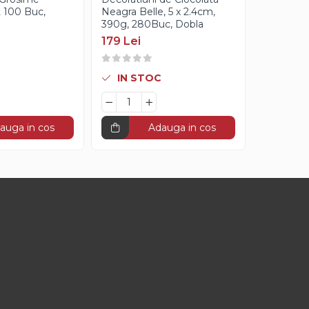
 100 Buc,
Neagra Belle, 5 x 2.4cm,
Argintiu, 
390g, 280Buc, Dobla
100g, Mo
179 Lei
30 Lei
IN STOC
STOC L
auga in cos
Adauga in cos