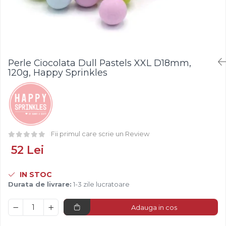
Fistic
Creme Tartinabile
Bastonase Lemn
Alune de Padure
Creme de Fructe
Gratare
Arahide
Umpluturi de Fructe
Ustensile - Diverse
Fructe Liofilizate
Fructe Confiate
Perle Ciocolata Dull Pastels XXL D18mm,
Compot si Cocktail
120g, Happy Sprinkles
Arome
Aroma Vanilie
Aroma Rom
Aroma Lamaie
Fii primul care scrie un Review
Zahar
52 Lei
Isomalt
Crocant / Crumble
IN STOC
Lapte Condensat
Durata de livrare:
1-3 zile lucratoare
Topping
Adauga in cos
Spray Antilipire Tavi