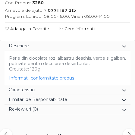
Diverse
Cod Produs:
3280
Ai nevoie de ajutor?
0771 187 215
Program: Luni-Joi 08:00-16:00, Vineri 08:00-14:00
Adauga la Favorite
Cere informatii
Descriere
Perle din ciocolata roz, albastru deschis, verde si galben,
potrivite pentru decorarea deserturilor.
Greutate: 120g
Informatii conformitate produs
Caracteristici
Limitari de Responsabilitate
Review-uri
(0)