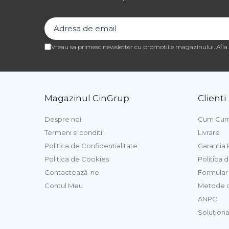
Pasta de Fructe
Pasta Inghetata cu Lapte
Variegato Ciocolata
Vreau sa primesc newsletter cu promotiile magazinului. Afl
Variegato Fructe
Baze si Mixuri Inghetata
Topping
Magazinul CinGrup
Clienti
Forme Silicon Inghetata
Bastonase Lemn
Despre noi
Cum Cum
Termeni si conditii
Livrare
Coji de Tarte
Politica de Confidentialitate
Garantia
Politica de Cookies
Politica 
Panificatie
Contactează-ne
Formular 
Drojdie
Contul Meu
Metode d
Maia
ANPC
Amelioratori
Solutionar
Premixuri Panificatie