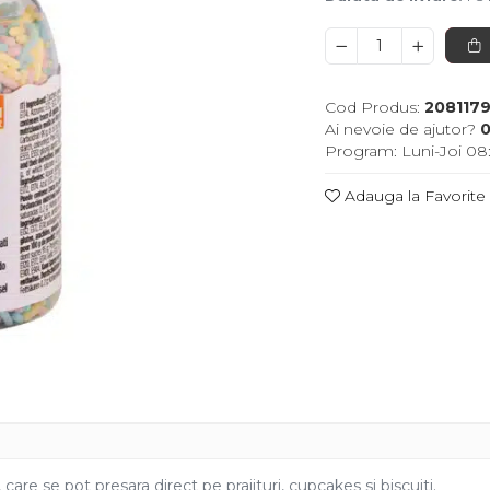
Cod Produs:
208117
Ai nevoie de ajutor?
0
Program: Luni-Joi 08:
Adauga la Favorite
care se pot presara direct pe prajituri, cupcakes si biscuiti.