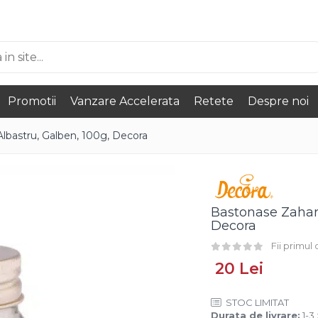
Promotii
Vanzare Accelerata
Retete
Despre noi
lbastru, Galben, 100g, Decora
Bastonase Zahar 
Decora
Fii primul
20 Lei
STOC LIMITAT
Durata de livrare:
1-3 