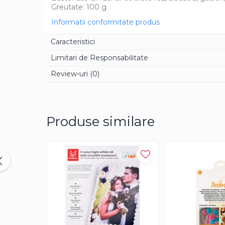
Greutate: 100 g
Aroma Rom
Informatii conformitate produs
Aroma Lamaie
Zahar
Caracteristici
Isomalt
Limitari de Responsabilitate
Crocant / Crumble
Review-uri
(0)
Lapte Condensat
Topping
Spray Antilipire Tavi
Produse similare
Diverse
Creme, Glazuri, Paste
Creme Umpluturi
Creme inainte Coacere
Creme dupa Coacere
Creme Crocante