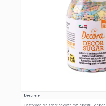
Cacao Barry Callebaut
Ciocolata Calda
Unt de Cacao
Mixuri Pudra
Mixuri Pudra Crema Vanilie
Mixuri Pudra Cofetarie
Mixuri Pudra Inghetata
Mixuri Pudra Mousse
Fructe
Fistic
Alune de Padure
Arahide
Fructe Liofilizate
Fructe Confiate
Compot si Cocktail
Descriere
Arome
Bastonase din zahar colorate roz, albastru, galben, 
Aroma Vanilie