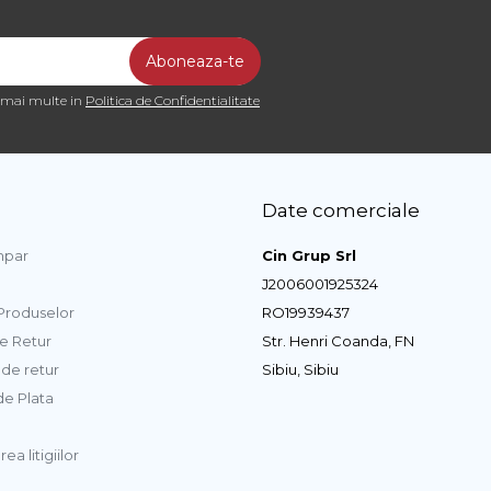
a mai multe in
Politica de Confidentialitate
Date comerciale
par
Cin Grup Srl
J2006001925324
 Produselor
RO19939437
de Retur
Str. Henri Coanda, FN
de retur
Sibiu, Sibiu
e Plata
ea litigiilor