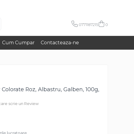
0771187215
0
Cum Cumpar
Contacteaza-ne
Colorate Roz, Albastru, Galben, 100g,
 care scrie un Review
zile lucratoare