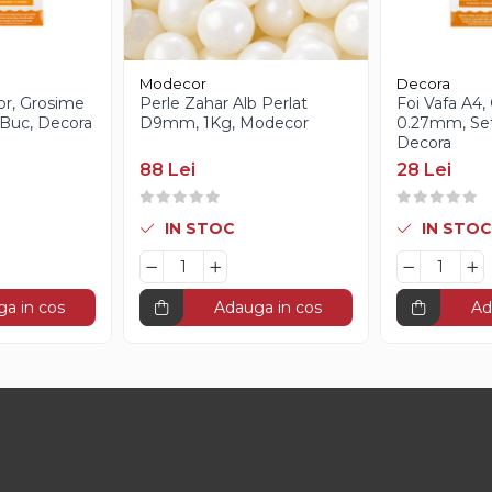
Modecor
Decora
or, Grosime
Perle Zahar Alb Perlat
Foi Vafa A4,
Buc, Decora
D9mm, 1Kg, Modecor
0.27mm, Set
Decora
88 Lei
28 Lei
IN STOC
IN STOC
a in cos
Adauga in cos
Ad