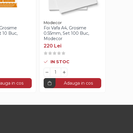
Modecor
Dobla
 Grosime
Foi Vafa A4, Grosime
Decoratiu
 10 Buc,
0.55mm, Set 100 Buc,
Neagra Be
Modecor
390g, 28
220 Lei
179 Lei
IN STOC
IN S
auga in cos
Adauga in cos