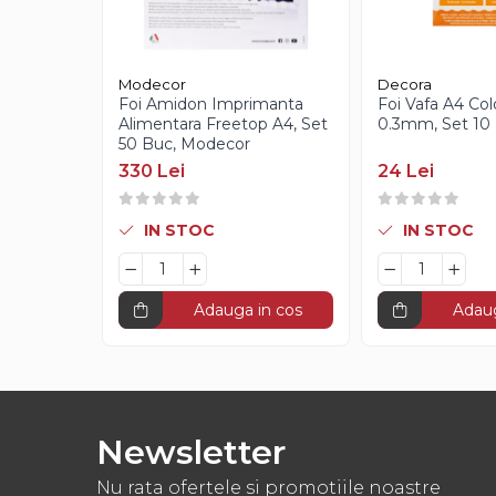
Creme Gianduia
Glazuri
Glazura Ciocolata
Modecor
Decora
Glazura Oglinda
Foi Amidon Imprimanta
Foi Vafa A4 Col
Paste Aromatizante
Alimentara Freetop A4, Set
0.3mm, Set 10 
50 Buc, Modecor
Pasta de Fistic
330 Lei
24 Lei
Pasta de Vanilie
Pasta de Fructe
IN STOC
IN STOC
Paste Inghetata cu Lapte
Creme Tartinabile
Creme de Fructe
Adauga in cos
Adaug
Umpluturi de Fructe
Gelaterie
Paste Aromatizante
Newsletter
Pasta de Fistic
Nu rata ofertele si promotiile noastre
Pasta de Vanilie