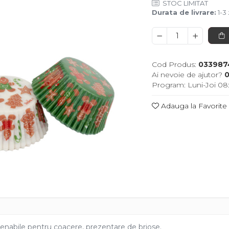
STOC LIMITAT
Durata de livrare:
1-3 
Cod Produs:
033987
Ai nevoie de ajutor?
0
Program: Luni-Joi 08:
Adauga la Favorite
venabile pentru coacere, prezentare de briose.