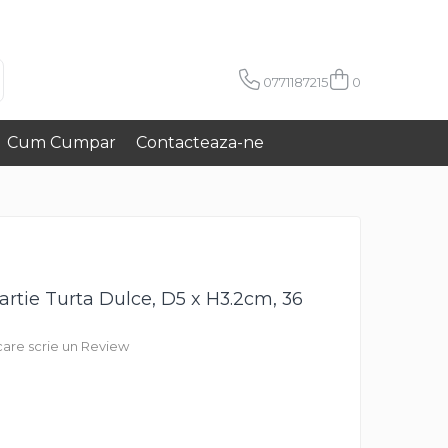
0771187215
0
Cum Cumpar
Contacteaza-ne
artie Turta Dulce, D5 x H3.2cm, 36
 care scrie un Review