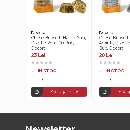
Creme Gianduia
Glazuri
Glazura Ciocolata
Glazura Oglinda
Paste Aromatizante
Decora
Decora
Chese Briose L Hartie Aurii,
Chese Briose L
Pasta de Fistic
D5 x H3.2cm, 60 Buc,
Argintii, D5 x 
Decora
Buc, Decora
Pasta de Vanilie
23 Lei
20 Lei
Pasta de Fructe
Paste Inghetata cu Lapte
IN STOC
IN STOC
Creme Tartinabile
Creme de Fructe
Umpluturi de Fructe
Adauga in cos
Adaug
Gelaterie
Paste Aromatizante
Pasta de Fistic
Newsletter
Pasta de Vanilie