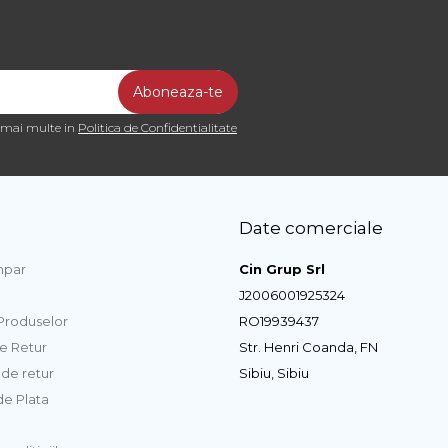
a mai multe in
Politica de Confidentialitate
Date comerciale
par
Cin Grup Srl
J2006001925324
 Produselor
RO19939437
de Retur
Str. Henri Coanda, FN
de retur
Sibiu, Sibiu
e Plata