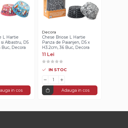
Decora
Decora
 L Hartie
Chese Briose L Hartie
Chese Bri
si Albastru, D5
Panza de Paianjen, D5 x
Happy Ha
6 Buc, Decora
H3.2cm, 36 Buc, Decora
H3.2cm, 
11 Lei
11 Lei
IN STOC
IN S
auga in cos
Adauga in cos