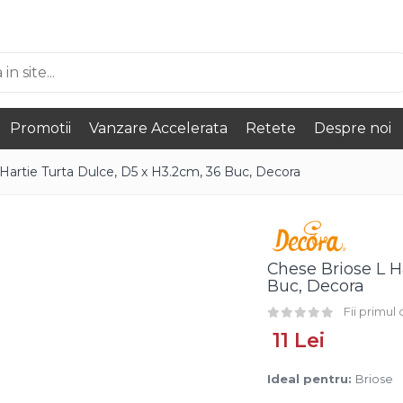
Promotii
Vanzare Accelerata
Retete
Despre noi
Hartie Turta Dulce, D5 x H3.2cm, 36 Buc, Decora
Chese Briose L H
Buc, Decora
Fii primul
11 Lei
Ideal pentru:
Briose