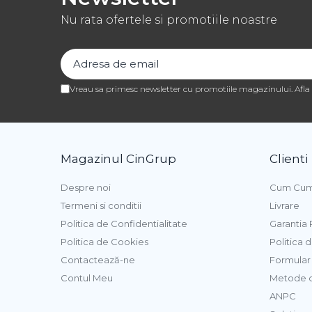
Pasta de Fructe
Nu rata ofertele si promotiile noastre
Pasta Inghetata cu Lapte
Variegato Ciocolata
Variegato Fructe
Vreau sa primesc newsletter cu promotiile magazinului. Afl
Baze si Mixuri Inghetata
Topping
Forme Silicon Inghetata
Bastonase Lemn
Magazinul CinGrup
Clienti
Despre noi
Cum Cum
Coji de Tarte
Termeni si conditii
Livrare
Politica de Confidentialitate
Garantia
Panificatie
Politica de Cookies
Politica 
Drojdie
Contactează-ne
Formular 
Maia
Contul Meu
Metode d
Amelioratori
ANPC
Premixuri Panificatie