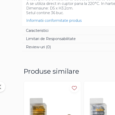
A se utiliza direct in cuptor pana la 220°C. In hart
Aroma Rom
Dimensiune: D5 x H3.2cm.
Setul contine 36 buc.
Aroma Lamaie
Zahar
Informatii conformitate produs
Isomalt
Caracteristici
Crocant / Crumble
Limitari de Responsabilitate
Lapte Condensat
Review-uri
(0)
Topping
Spray Antilipire Tavi
Diverse
Produse similare
Creme, Glazuri, Paste
Creme Umpluturi
Creme inainte Coacere
Creme dupa Coacere
Creme Crocante