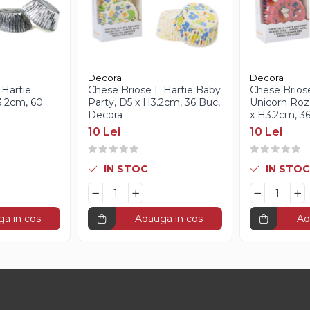
Decora
Decora
 Hartie
Chese Briose L Hartie Baby
Chese Briose
H3.2cm, 60
Party, D5 x H3.2cm, 36 Buc,
Unicorn Roz 
Decora
x H3.2cm, 3
10 Lei
10 Lei
IN STOC
IN STOC
a in cos
Adauga in cos
Ad