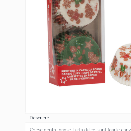
Cacao Barry Callebaut
Ciocolata Calda
Unt de Cacao
Mixuri Pudra
Mixuri Pudra Crema Vanilie
Mixuri Pudra Cofetarie
Mixuri Pudra Inghetata
Mixuri Pudra Mousse
Fructe
Fistic
Alune de Padure
Arahide
Fructe Liofilizate
Fructe Confiate
Compot si Cocktail
Descriere
Arome
Chese pentru briose, turta dulce, sunt foarte con
Aroma Vanilie