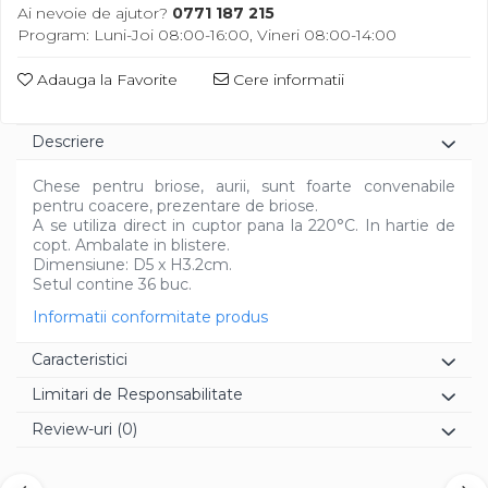
Diverse
Ai nevoie de ajutor?
0771 187 215
Program: Luni-Joi 08:00-16:00, Vineri 08:00-14:00
Adauga la Favorite
Cere informatii
Descriere
Chese pentru briose, aurii, sunt foarte convenabile
pentru coacere, prezentare de briose.
A se utiliza direct in cuptor pana la 220°C. In hartie de
copt. Ambalate in blistere.
Dimensiune: D5 x H3.2cm.
Setul contine 36 buc.
Informatii conformitate produs
Caracteristici
Limitari de Responsabilitate
Review-uri
(0)