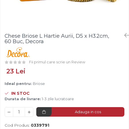
Fistic
Creme Tartinabile
Bastonase Lemn
Alune de Padure
Creme de Fructe
Gratare
Arahide
Umpluturi de Fructe
Ustensile - Diverse
Fructe Liofilizate
Fructe Confiate
Chese Briose L Hartie Aurii, D5 x H3.2cm,
Compot si Cocktail
60 Buc, Decora
Arome
Aroma Vanilie
Fii primul care scrie un Review
Aroma Rom
Aroma Lamaie
23 Lei
Zahar
Ideal pentru:
Briose
Isomalt
IN STOC
Crocant / Crumble
Durata de livrare:
1-3 zile lucratoare
Lapte Condensat
Adauga in cos
Topping
Spray Antilipire Tavi
Cod Produs:
0339791