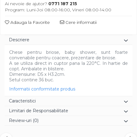
Diverse
Ai nevoie de ajutor?
0771 187 215
Program: Luni-Joi 08:00-16:00, Vineri 08:00-14:00
Adauga la Favorite
Cere informatii
Descriere
Chese pentru briose, baby shower, sunt foarte
convenabile pentru coacere, prezentare de briose.
A se utiliza direct in cuptor pana la 220°C. In hartie de
copt. Ambalate in blistere.
Dimensiune: D5 x H3.2cm.
Setul contine 36 buc.
Informatii conformitate produs
Caracteristici
Limitari de Responsabilitate
Review-uri
(0)