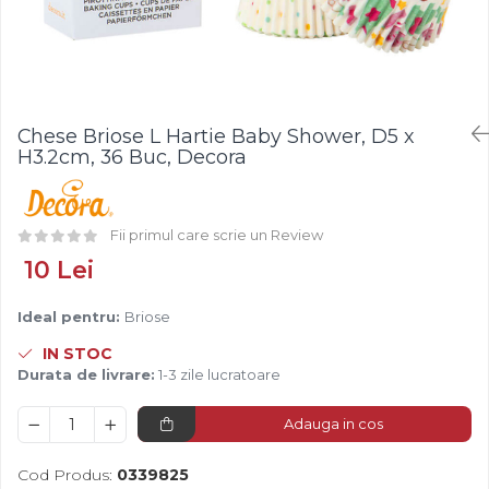
Fistic
Creme Tartinabile
Bastonase Lemn
Alune de Padure
Creme de Fructe
Gratare
Arahide
Umpluturi de Fructe
Ustensile - Diverse
Fructe Liofilizate
Fructe Confiate
Chese Briose L Hartie Baby Shower, D5 x
Compot si Cocktail
H3.2cm, 36 Buc, Decora
Arome
Aroma Vanilie
Fii primul care scrie un Review
Aroma Rom
Aroma Lamaie
10 Lei
Zahar
Ideal pentru:
Briose
Isomalt
IN STOC
Crocant / Crumble
Durata de livrare:
1-3 zile lucratoare
Lapte Condensat
Adauga in cos
Topping
Spray Antilipire Tavi
Cod Produs:
0339825