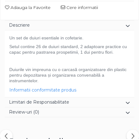
Diverse
Adauga la Favorite
Cere informatii
Descriere
Un set de duiuri esentiale in cofetarie.
Setul contine 26 de duiuri standard, 2 adaptoare practice cu
capac pentru pastrarea prospetimii, 1 dui pentru flori.
Duiurile vin impreuna cu o carcas
ă
organizatoare din plastic
pentru depozitarea
ș
i organizarea convenabil
ă
a
instrumentelor.
Informatii conformitate produs
Limitari de Responsabilitate
Review-uri
(0)