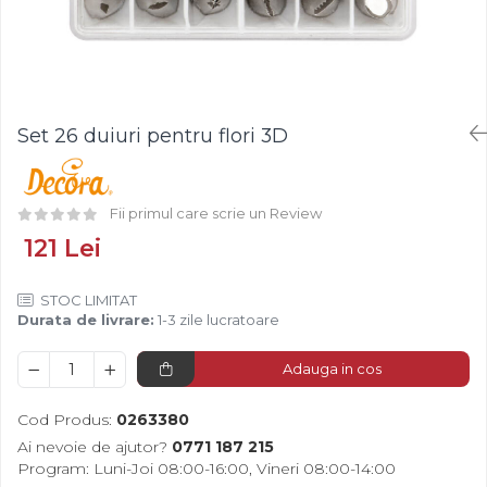
Fistic
Creme Tartinabile
Bastonase Lemn
Alune de Padure
Creme de Fructe
Gratare
Arahide
Umpluturi de Fructe
Ustensile - Diverse
Fructe Liofilizate
Fructe Confiate
Set 26 duiuri pentru flori 3D
Compot si Cocktail
Arome
Aroma Vanilie
Fii primul care scrie un Review
Aroma Rom
121 Lei
Aroma Lamaie
Zahar
STOC LIMITAT
Durata de livrare:
1-3 zile lucratoare
Isomalt
Crocant / Crumble
Adauga in cos
Lapte Condensat
Cod Produs:
0263380
Topping
Ai nevoie de ajutor?
0771 187 215
Spray Antilipire Tavi
Program: Luni-Joi 08:00-16:00, Vineri 08:00-14:00