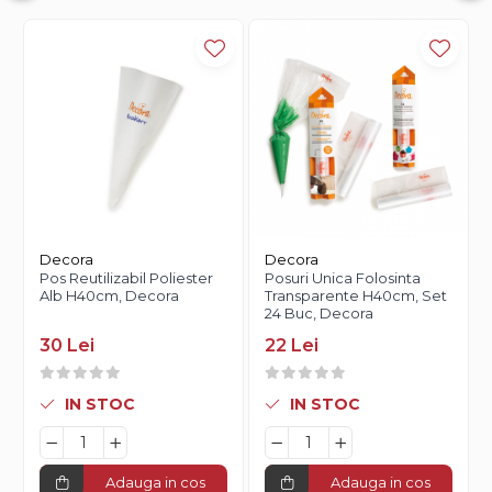
Decora
Decora
Pos Reutilizabil Poliester
Posuri Unica Folosinta
Alb H40cm, Decora
Transparente H40cm, Set
24 Buc, Decora
30 Lei
22 Lei
IN STOC
IN STOC
Adauga in cos
Adauga in cos