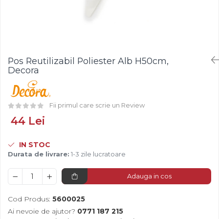
Fistic
Creme Tartinabile
Bastonase Lemn
Alune de Padure
Creme de Fructe
Gratare
Arahide
Umpluturi de Fructe
Ustensile - Diverse
Fructe Liofilizate
Fructe Confiate
Pos Reutilizabil Poliester Alb H50cm,
Compot si Cocktail
Decora
Arome
Aroma Vanilie
Fii primul care scrie un Review
Aroma Rom
Aroma Lamaie
44 Lei
Zahar
IN STOC
Isomalt
Durata de livrare:
1-3 zile lucratoare
Crocant / Crumble
Lapte Condensat
Adauga in cos
Topping
Cod Produs:
5600025
Spray Antilipire Tavi
Ai nevoie de ajutor?
0771 187 215