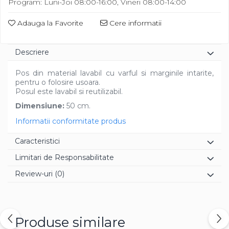
Program: Luni-Joi 08:00-16:00, Vineri 08:00-14:00
Diverse
Adauga la Favorite
Cere informatii
Descriere
Pos din material lavabil cu varful si marginile intarite,
pentru o folosire usoara.
Posul este lavabil si reutilizabil.
Dimensiune:
50 cm.
Informatii conformitate produs
Caracteristici
Limitari de Responsabilitate
Review-uri
(0)
Produse similare