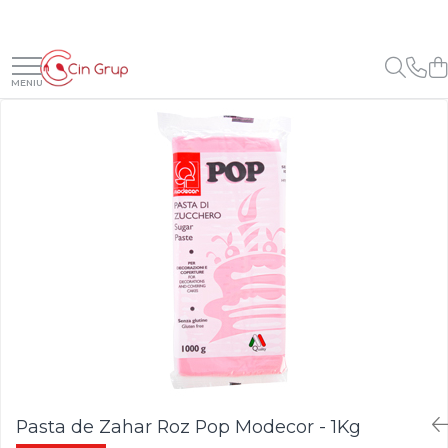
Ciocolata
Materii Prime
Creme, Glazuri, Paste
Gelaterie
Panificatie
Pasta de Zahar, Icing
Coloranti Alimentari
Decoruri
Forme Silicon
Ambalaje, Suporturi, Cutii
Ustensile Cofetarie
Figurine Tort
Ciocolata Veritabila
Cacao
Creme Umpluturi
Paste Aromatizante
Drojdie
Icing Rainbow Irca
Coloranti Gel Hidrosolubili
Foi Imprimanta Alimentara
Forme Silicon Fructe
Chese
Spatule, Nivelatoare, Cutite
Figurine Tort Nunta
Ciocolata Surogat
Cacao Irca
Creme inainte Coacere
Pasta de Fistic
Maia
Icing Pop Modecor
Coloranti Pasta Liposolubili
Foi Amidon
Forme Silicon Monoportii si
Chese Praline
Spatule Inox
Figurine Tort Botez
Mignon
Cacao DeZaan
Creme dupa Coacere
Pasta de Vanilie
Foi Pasta de Zahar
Chese Briose
Spatule / Palete Silicon
Ciocolata Termostabila
Amelioratori
Icing / Pasta Modelatoare
Coloranti Pudra Liposolubili
Figurine Tort Copii
Forme Silicon Torturi, Cozonac,
Cacao Gerkens
Creme Crocante
Pasta de Fructe
Foi Vafa
Chese Eclere
Raclete si Raschete
Ciocolata Decor
Premixuri Panificatie
Coloranti Pudra Perlati
Lumanari / Toppere Tort
Chec
Cacao Barry Callebaut
Creme Gianduia
Pasta Inghetata cu Lapte
Perle, Bilute si Sprinkles
Forme
Cutite
Coloranti Pudra Pastelati
Ciocolata Irca
Umplutura Cozonac
Forme Silicon Decor
Ciocolata Calda
Glazuri
Variegato Ciocolata
Folii Acetofan, Acetat, PVC
Perle din Zahar
Forme de Copt Aluminiu
Coloranti Spray
Unt de Cacao
Forme Silicon Microforate
Glazura Ciocolata
Variegato Fructe
Perle din Ciocolata
Forme de Copt Carton
Role Acetofan PVC
Pe baza de Alcool
Mixuri Pudra
Glazura Oglinda
Sprinkles
Cake Drum
Fasii Acetofan PVC
Forme Silicon Sfere 3D
Baze si Mixuri Inghetata
Pe baza de Unt de Cacao
Mixuri Pudra Crema Vanilie
Paste Aromatizante
Decoruri din Ciocolata
Folii Acetofan PVC
Platouri, Tavite, Discuri
Forme Silicon Tarte
Topping
Coloranti Glitter
Mixuri Pudra Cofetarie
Posuri Decorare
Pasta de Fistic
Decoruri din Zahar
Cutii Torturi, Prajituri
Forme Silicon Inghetata
Forme Silicon Inghetata
Carioci Alimentare
Mixuri Pudra Inghetata
Pasta de Vanilie
Duiuri / Sprituri Decorare
Flori din Pasta de Zahar
Covorase si Tavi Silicon
Bastonase Lemn
Mixuri Pudra Mousse
Pasta de Fructe
Decupatoare
Foite Aur si Argint
Fructe
Paste Inghetata cu Lapte
Pasta de Zahar Roz Pop Modecor - 1Kg
CakePops, LolliPops