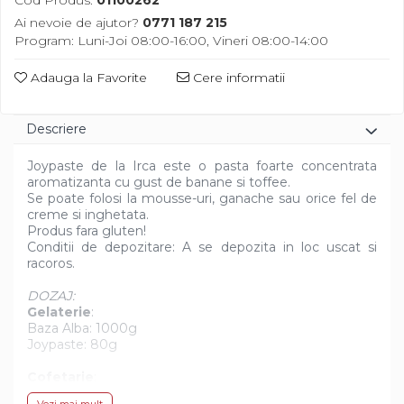
Cod Produs:
01100262
Diverse
Ai nevoie de ajutor?
0771 187 215
Program: Luni-Joi 08:00-16:00, Vineri 08:00-14:00
Adauga la Favorite
Cere informatii
Descriere
Joypaste de la Irca este o pasta foarte concentrata
aromatizanta cu gust de banane si toffee.
Se poate folosi la mousse-uri, ganache sau orice fel de
creme si inghetata.
Produs fara gluten!
Conditii de depozitare: A se depozita in loc uscat si
racoros.
DOZAJ:
Gelaterie
:
Baza Alba: 1000g
Joypaste: 80g
Cofetarie
:
Preparate de baza: 1000g