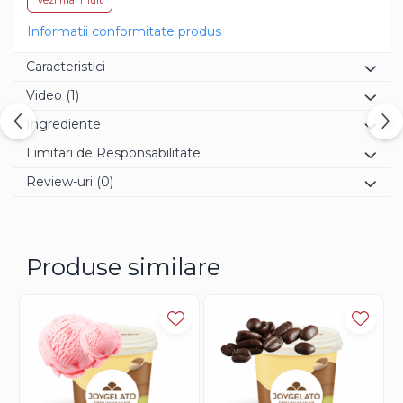
Vezi mai mult
Joypaste: 80g
Informatii conformitate produs
Caracteristici
Video
(1)
Ingrediente
Limitari de Responsabilitate
Review-uri
(0)
Produse similare