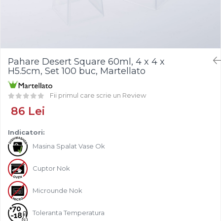
Fistic
Creme Tartinabile
Bastonase Lemn
Alune de Padure
Creme de Fructe
Gratare
Arahide
Umpluturi de Fructe
Ustensile - Diverse
Fructe Liofilizate
Fructe Confiate
Pahare Desert Square 60ml, 4 x 4 x
Compot si Cocktail
H5.5cm, Set 100 buc, Martellato
Arome
Aroma Vanilie
Fii primul care scrie un Review
Aroma Rom
86 Lei
Aroma Lamaie
Zahar
Indicatori:
Masina Spalat Vase Ok
Isomalt
Crocant / Crumble
Cuptor Nok
Lapte Condensat
Microunde Nok
Topping
Spray Antilipire Tavi
Toleranta Temperatura