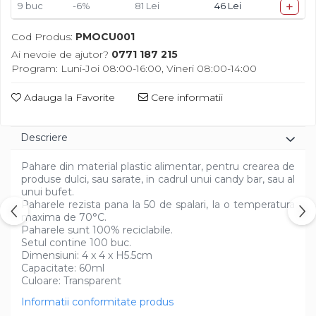
+
9
buc
-6%
81 Lei
46 Lei
Cod Produs:
PMOCU001
Ai nevoie de ajutor?
0771 187 215
Program: Luni-Joi 08:00-16:00, Vineri 08:00-14:00
Adauga la Favorite
Cere informatii
Descriere
Pahare din material plastic alimentar, pentru crearea de
produse dulci, sau sarate, in cadrul unui candy bar, sau al
unui bufet.
Paharele rezista pana la 50 de spalari, la o temperatura
maxima de 70°C.
Paharele sunt 100% reciclabile.
Setul contine 100 buc.
Dimensiuni: 4 x 4 x H5.5cm
Capacitate: 60ml
Culoare: Transparent
Informatii conformitate produs