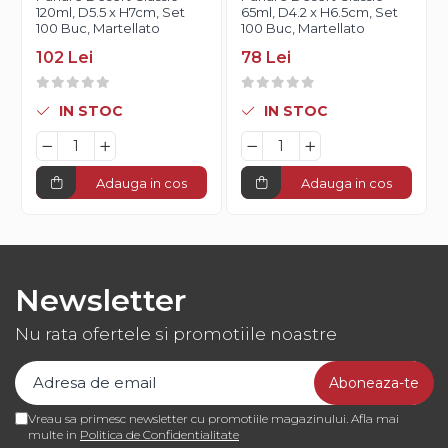
120ml, D5.5 x H7cm, Set
65ml, D4.2 x H6.5cm, Set
100 Buc, Martellato
100 Buc, Martellato
102 Lei
78 Lei
IN STOC
IN STOC
Adauga in cos
Adauga in cos
Newsletter
Nu rata ofertele si promotiile noastre
Vreau sa primesc newsletter cu promotiile magazinului. Afla mai
multe in
Politica de Confidentialitate