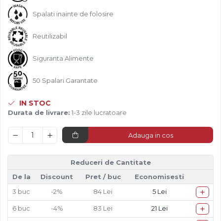
Diverse
Spalati inainte de folosire
Reutilizabil
Siguranta Alimente
50 Spalari Garantate
IN STOC
Durata de livrare:
1-3 zile lucratoare
Adauga in cos
Reduceri de Cantitate
De la
Discount
Pret
/ buc
Economisesti
+
3
buc
-2%
84 Lei
5 Lei
+
6
buc
-4%
83 Lei
21 Lei