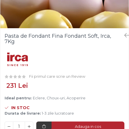
Fistic
Creme Tartinabile
Bastonase Lemn
Alune de Padure
Creme de Fructe
Gratare
Arahide
Umpluturi de Fructe
Ustensile - Diverse
Fructe Liofilizate
Fructe Confiate
Pasta de Fondant Fina Fondant Soft, Irca,
Compot si Cocktail
7Kg
Arome
Aroma Vanilie
Aroma Rom
Aroma Lamaie
Fii primul care scrie un Review
Zahar
231 Lei
Isomalt
Crocant / Crumble
Ideal pentru:
Eclere, Choux-uri, Acoperire
Lapte Condensat
IN STOC
Topping
Durata de livrare:
1-3 zile lucratoare
Spray Antilipire Tavi
Adauga in cos