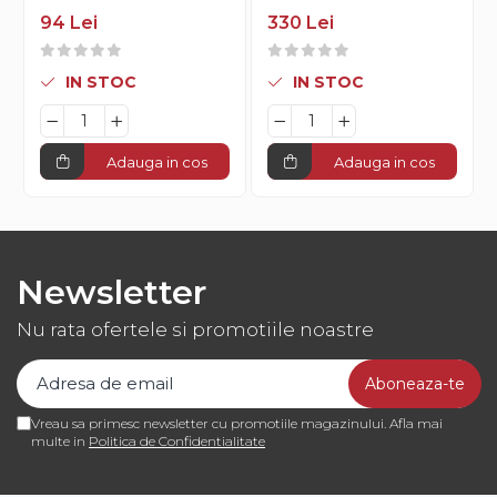
94 Lei
330 Lei
IN STOC
IN STOC
Adauga in cos
Adauga in cos
Newsletter
Nu rata ofertele si promotiile noastre
Vreau sa primesc newsletter cu promotiile magazinului. Afla mai
multe in
Politica de Confidentialitate