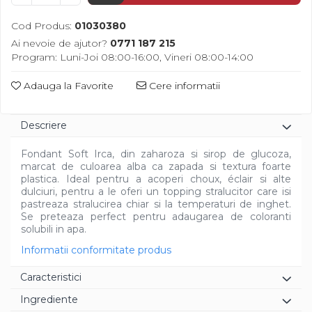
Diverse
Cod Produs:
01030380
Ai nevoie de ajutor?
0771 187 215
Program: Luni-Joi 08:00-16:00, Vineri 08:00-14:00
Adauga la Favorite
Cere informatii
Descriere
Fondant Soft Irca, din zaharoza si sirop de glucoza,
marcat de culoarea alba ca zapada si textura foarte
plastica. Ideal pentru a acoperi choux, éclair si alte
dulciuri, pentru a le oferi un topping stralucitor care isi
pastreaza stralucirea chiar si la temperaturi de inghet.
Se preteaza perfect pentru adaugarea de coloranti
solubili in apa.
Informatii conformitate produs
Caracteristici
Ingrediente