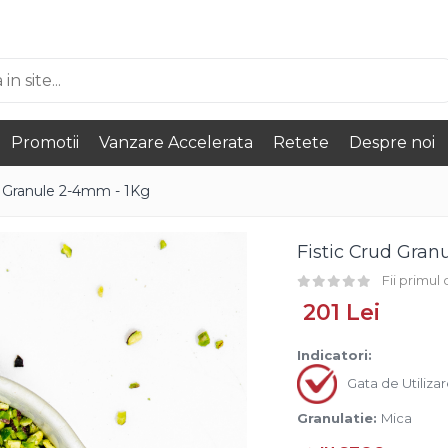
Promotii
Vanzare Accelerata
Retete
Despre noi
d Granule 2-4mm - 1Kg
Fistic Crud Gran
Fii primul
201 Lei
Indicatori:
Gata de Utiliza
Granulatie:
Mica