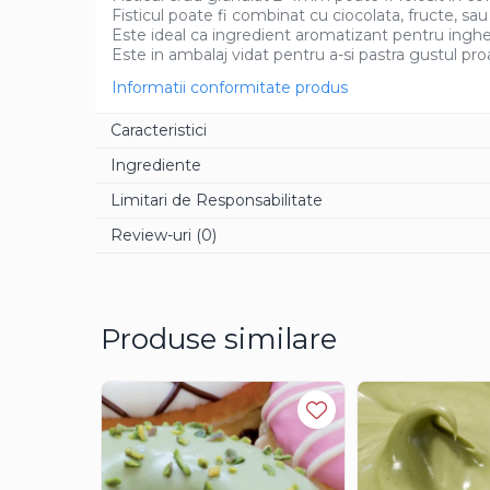
Fisticul poate fi combinat cu ciocolata, fructe, sau
Aroma Rom
Este ideal ca ingredient aromatizant pentru inghe
Este in ambalaj vidat pentru a-si pastra gustul pro
Aroma Lamaie
Zahar
Informatii conformitate produs
Isomalt
Caracteristici
Crocant / Crumble
Ingrediente
Lapte Condensat
Limitari de Responsabilitate
Topping
Review-uri
(0)
Spray Antilipire Tavi
Diverse
Produse similare
Creme, Glazuri, Paste
Creme Umpluturi
Creme inainte Coacere
Creme dupa Coacere
Creme Crocante