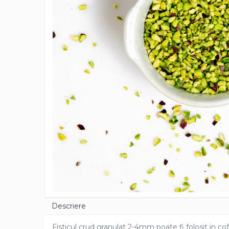
Cacao Barry Callebaut
Ciocolata Calda
Unt de Cacao
Mixuri Pudra
Mixuri Pudra Crema Vanilie
Mixuri Pudra Cofetarie
Mixuri Pudra Inghetata
Mixuri Pudra Mousse
Fructe
Fistic
Alune de Padure
Arahide
Fructe Liofilizate
Fructe Confiate
Compot si Cocktail
Descriere
Arome
Fisticul crud granulat 2-4mm poate fi folosit in cofet
Aroma Vanilie