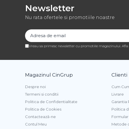
Pasta de Fructe
Newsletter
Pasta Inghetata cu Lapte
Nu rata ofertele si promotiile noastre
Variegato Ciocolata
Variegato Fructe
Baze si Mixuri Inghetata
Vreau sa primesc newsletter cu promotiile magazinului. Afl
Topping
Forme Silicon Inghetata
Bastonase Lemn
Magazinul CinGrup
Clienti
Coji de Tarte
Despre noi
Cum Cum
Panificatie
Termeni si conditii
Livrare
Drojdie
Politica de Confidentialitate
Garantia
Maia
Politica de Cookies
Politica 
Contactează-ne
Formular 
Amelioratori
Contul Meu
Metode d
Premixuri Panificatie