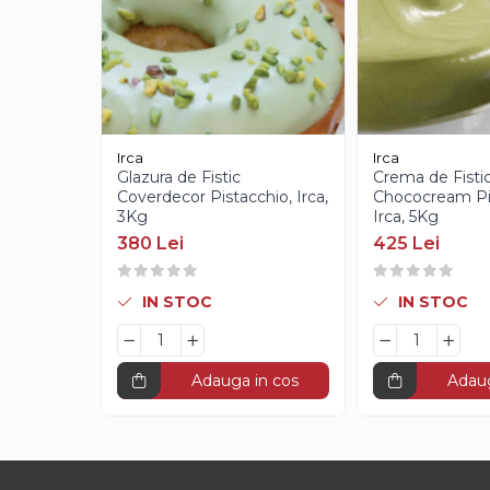
Creme Gianduia
Glazuri
Glazura Ciocolata
Glazura Oglinda
Paste Aromatizante
Pasta de Fistic
Irca
Irca
Glazura de Fistic
Crema de Fisti
Pasta de Vanilie
Coverdecor Pistacchio, Irca,
Chococream Pi
Pasta de Fructe
3Kg
Irca, 5Kg
Paste Inghetata cu Lapte
380 Lei
425 Lei
Creme Tartinabile
Creme de Fructe
IN STOC
IN STOC
Umpluturi de Fructe
Adauga in cos
Adaug
Gelaterie
Paste Aromatizante
Pasta de Fistic
Pasta de Vanilie