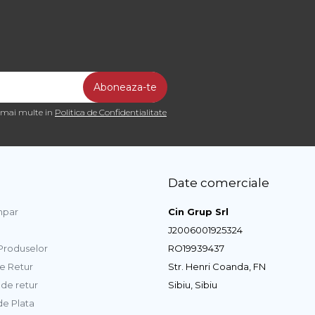
a mai multe in
Politica de Confidentialitate
Date comerciale
par
Cin Grup Srl
J2006001925324
 Produselor
RO19939437
de Retur
Str. Henri Coanda, FN
de retur
Sibiu, Sibiu
e Plata