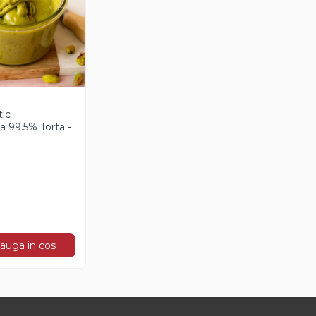
tic
 99.5% Torta -
auga in cos