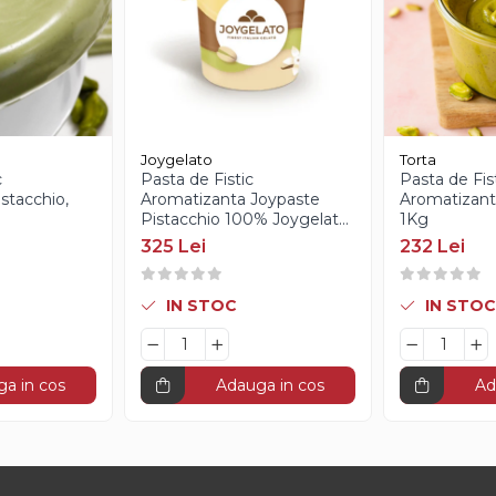
Joygelato
Torta
c
Pasta de Fistic
Pasta de Fis
stacchio,
Aromatizanta Joypaste
Aromatizanta
Pistacchio 100% Joygelato
1Kg
- 1Kg
325 Lei
232 Lei
IN STOC
IN STOC
a in cos
Adauga in cos
Ad