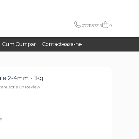
0771187215
0
Cum Cumpar
Contacteaza-ne
ule 2-4mm - 1Kg
 care scrie un Review
re