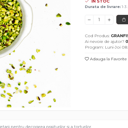
IN STOC
Durata de livrare:
1-3 
Cod Produs:
GRANFI
Ai nevoie de ajutor?
0
Program: Luni-Joi 08:
Adauga la Favorite
arii pentru decorarea prajiturilor si a torturilor.