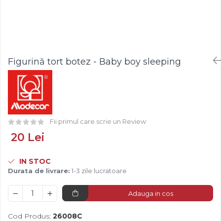
Fistic
Creme Tartinabile
Bastonase Lemn
Alune de Padure
Creme de Fructe
Gratare
Arahide
Umpluturi de Fructe
Ustensile - Diverse
Fructe Liofilizate
Fructe Confiate
Figurină tort botez - Baby boy sleeping
Compot si Cocktail
Arome
Aroma Vanilie
Aroma Rom
Aroma Lamaie
Fii primul care scrie un Review
Zahar
20 Lei
Isomalt
IN STOC
Crocant / Crumble
Durata de livrare:
1-3 zile lucratoare
Lapte Condensat
Topping
Adauga in cos
Spray Antilipire Tavi
Cod Produs:
26008C