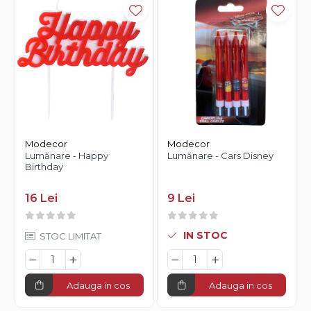
Modecor
Modecor
Lumănare - Happy
Lumănare - Cars Disney
Birthday
16 Lei
9 Lei
IN STOC
STOC LIMITAT
Adauga in cos
Adauga in cos