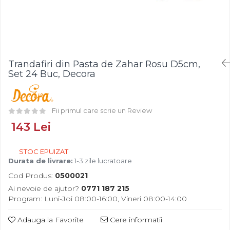
Fistic
Creme Tartinabile
Bastonase Lemn
Alune de Padure
Creme de Fructe
Gratare
Arahide
Umpluturi de Fructe
Ustensile - Diverse
Fructe Liofilizate
Fructe Confiate
Trandafiri din Pasta de Zahar Rosu D5cm,
Compot si Cocktail
Set 24 Buc, Decora
Arome
Aroma Vanilie
Fii primul care scrie un Review
Aroma Rom
Aroma Lamaie
143 Lei
Zahar
STOC EPUIZAT
Isomalt
Durata de livrare:
1-3 zile lucratoare
Crocant / Crumble
Cod Produs:
0500021
Lapte Condensat
Ai nevoie de ajutor?
0771 187 215
Program: Luni-Joi 08:00-16:00, Vineri 08:00-14:00
Topping
Spray Antilipire Tavi
Adauga la Favorite
Cere informatii