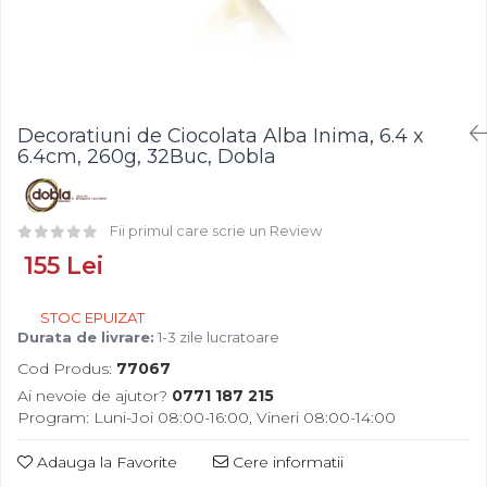
Fistic
Creme Tartinabile
Bastonase Lemn
Alune de Padure
Creme de Fructe
Gratare
Arahide
Umpluturi de Fructe
Ustensile - Diverse
Fructe Liofilizate
Fructe Confiate
Decoratiuni de Ciocolata Alba Inima, 6.4 x
Compot si Cocktail
6.4cm, 260g, 32Buc, Dobla
Arome
Aroma Vanilie
Fii primul care scrie un Review
Aroma Rom
155 Lei
Aroma Lamaie
Zahar
STOC EPUIZAT
Isomalt
Durata de livrare:
1-3 zile lucratoare
Crocant / Crumble
Cod Produs:
77067
Lapte Condensat
Ai nevoie de ajutor?
0771 187 215
Program: Luni-Joi 08:00-16:00, Vineri 08:00-14:00
Topping
Spray Antilipire Tavi
Adauga la Favorite
Cere informatii